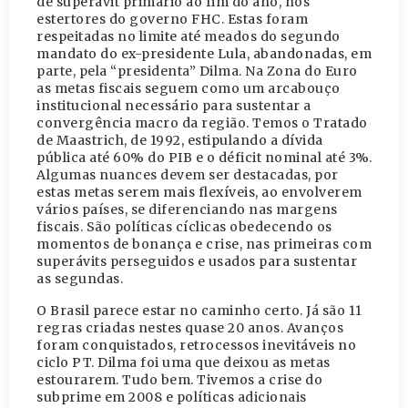
de superávit primário ao fim do ano, nos
estertores do governo FHC. Estas foram
respeitadas no limite até meados do segundo
mandato do ex-presidente Lula, abandonadas, em
parte, pela “presidenta” Dilma. Na Zona do Euro
as metas fiscais seguem como um arcabouço
institucional necessário para sustentar a
convergência macro da região. Temos o Tratado
de Maastrich, de 1992, estipulando a dívida
pública até 60% do PIB e o déficit nominal até 3%.
Algumas nuances devem ser destacadas, por
estas metas serem mais flexíveis, ao envolverem
vários países, se diferenciando nas margens
fiscais. São políticas cíclicas obedecendo os
momentos de bonança e crise, nas primeiras com
superávits perseguidos e usados para sustentar
as segundas.
O Brasil parece estar no caminho certo. Já são 11
regras criadas nestes quase 20 anos. Avanços
foram conquistados, retrocessos inevitáveis no
ciclo PT. Dilma foi uma que deixou as metas
estourarem. Tudo bem. Tivemos a crise do
subprime em 2008 e políticas adicionais