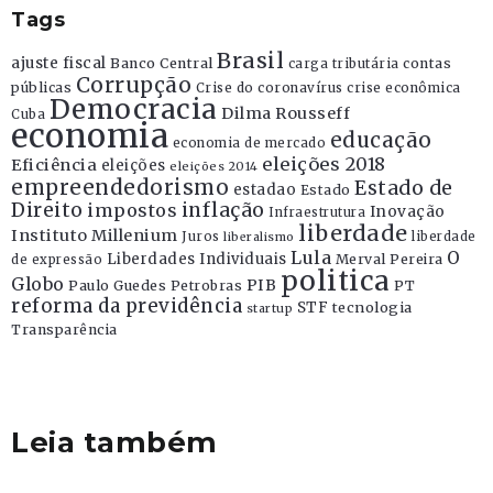
Tags
Brasil
ajuste fiscal
Banco Central
contas
carga tributária
Corrupção
públicas
Crise do coronavírus
crise econômica
Democracia
Dilma Rousseff
Cuba
economia
educação
economia de mercado
eleições 2018
Eficiência
eleições
eleições 2014
empreendedorismo
Estado de
estadao
Estado
Direito
inflação
impostos
Inovação
Infraestrutura
liberdade
Instituto Millenium
Juros
liberdade
liberalismo
Lula
O
Liberdades Individuais
Merval Pereira
de expressão
politica
Globo
PIB
Paulo Guedes
Petrobras
PT
reforma da previdência
STF
tecnologia
startup
Transparência
Leia também