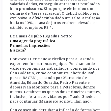
salariais dados, conseguiu apresentar resultados
bem promissores. Sim, porque ele herdou um
cenário de “terra arrasada”. O déficit público era
explosivo, a dívida tinha dado um salto, a inflação
batia os 10%, a taxa de juros era bem elevada e o
câmbio rompia os R$ 4.
Leia mais de Julio Hegedus Netto:
Uma agenda pragmática
Primeiras impressões
E agora?
Convocou Henrique Meirelles para a Fazenda,
expert em formar boas equipes. Foi chamando
vários economistas gabaritados, começando por
Ilan Goldfajn, então economista-chefe do Itaú,
para o BACEN, passando por Mansueto de
Almeida, Eduardo Guardia, Pedro Parente e
depois Ivan Monteiro para a Petrobras, dentre
outros. Lembremos que os dois primeiros nomes,
inclusive, foram convidados por Paulo Guedes
para continuar (Mansueto aceitou, Ilan não).
Ilan conseguiu derrubar a inflação de forma bem