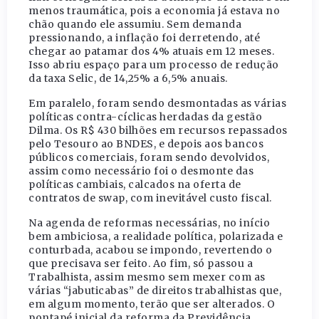
menos traumática, pois a economia já estava no
chão quando ele assumiu. Sem demanda
pressionando, a inflação foi derretendo, até
chegar ao patamar dos 4% atuais em 12 meses.
Isso abriu espaço para um processo de redução
da taxa Selic, de 14,25% a 6,5% anuais.
Em paralelo, foram sendo desmontadas as várias
políticas contra-cíclicas herdadas da gestão
Dilma. Os R$ 430 bilhões em recursos repassados
pelo Tesouro ao BNDES, e depois aos bancos
públicos comerciais, foram sendo devolvidos,
assim como necessário foi o desmonte das
políticas cambiais, calcados na oferta de
contratos de swap, com inevitável custo fiscal.
Na agenda de reformas necessárias, no início
bem ambiciosa, a realidade política, polarizada e
conturbada, acabou se impondo, revertendo o
que precisava ser feito. Ao fim, só passou a
Trabalhista, assim mesmo sem mexer com as
várias “jabuticabas” de direitos trabalhistas que,
em algum momento, terão que ser alterados. O
pontapé inicial da reforma da Previdência