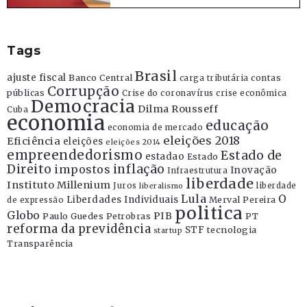
Tags
Brasil
ajuste fiscal
Banco Central
contas
carga tributária
Corrupção
públicas
Crise do coronavírus
crise econômica
Democracia
Dilma Rousseff
Cuba
economia
educação
economia de mercado
eleições 2018
Eficiência
eleições
eleições 2014
empreendedorismo
Estado de
estadao
Estado
Direito
inflação
impostos
Inovação
Infraestrutura
liberdade
Instituto Millenium
Juros
liberdade
liberalismo
Lula
O
Liberdades Individuais
Merval Pereira
de expressão
politica
Globo
PIB
Paulo Guedes
Petrobras
PT
reforma da previdência
STF
tecnologia
startup
Transparência