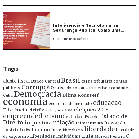
Inteligência e Tecnologia na
Segurança Pública: Como uma...
Comunicação Millenium
Tags
Brasil
ajuste fiscal
Banco Central
contas
carga tributária
Corrupção
públicas
Crise do coronavírus
crise econômica
Democracia
Dilma Rousseff
Cuba
economia
educação
economia de mercado
eleições 2018
Eficiência
eleições
eleições 2014
empreendedorismo
Estado de
estadao
Estado
Direito
inflação
impostos
Inovação
Infraestrutura
liberdade
Instituto Millenium
Juros
liberdade
liberalismo
Lula
O
Liberdades Individuais
Merval Pereira
de expressão