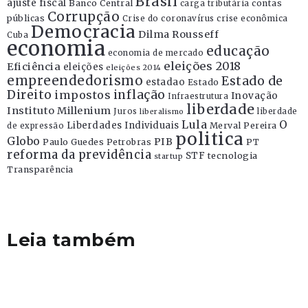
Brasil
ajuste fiscal
Banco Central
contas
carga tributária
Corrupção
públicas
Crise do coronavírus
crise econômica
Democracia
Dilma Rousseff
Cuba
economia
educação
economia de mercado
eleições 2018
Eficiência
eleições
eleições 2014
empreendedorismo
Estado de
estadao
Estado
Direito
inflação
impostos
Inovação
Infraestrutura
liberdade
Instituto Millenium
Juros
liberdade
liberalismo
Lula
O
Liberdades Individuais
Merval Pereira
de expressão
politica
Globo
PIB
Paulo Guedes
Petrobras
PT
reforma da previdência
STF
tecnologia
startup
Transparência
Leia também