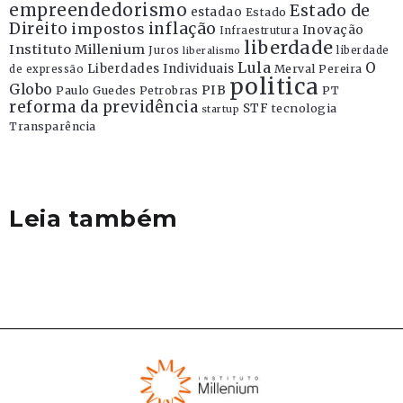
empreendedorismo
Estado de
estadao
Estado
Direito
inflação
impostos
Inovação
Infraestrutura
liberdade
Instituto Millenium
Juros
liberdade
liberalismo
Lula
O
Liberdades Individuais
Merval Pereira
de expressão
politica
Globo
PIB
Paulo Guedes
Petrobras
PT
reforma da previdência
STF
tecnologia
startup
Transparência
Leia também