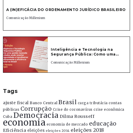
A (IN)EFICÁCIA DO ORDENAMENTO JURÍDICO BRASILEIRO
Comunicação Millenium
Inteligência e Tecnologia na
Segurança Pública: Como uma...
Comunicação Millenium
Tags
Brasil
ajuste fiscal
Banco Central
contas
carga tributária
Corrupção
públicas
Crise do coronavírus
crise econômica
Democracia
Dilma Rousseff
Cuba
economia
educação
economia de mercado
eleições 2018
Eficiência
eleições
eleições 2014