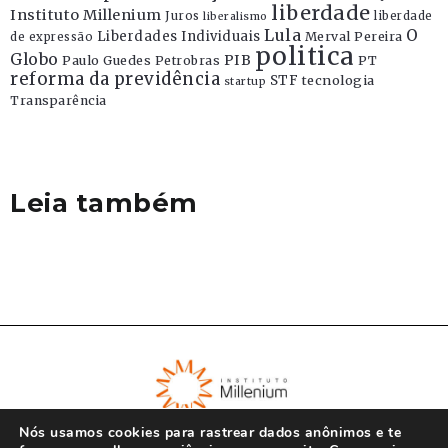
liberdade
Instituto Millenium
Juros
liberdade
liberalismo
Lula
O
Liberdades Individuais
Merval Pereira
de expressão
politica
Globo
PIB
Paulo Guedes
Petrobras
PT
reforma da previdência
STF
tecnologia
startup
Transparência
Leia também
Nós usamos cookies para rastrear dados anônimos e te