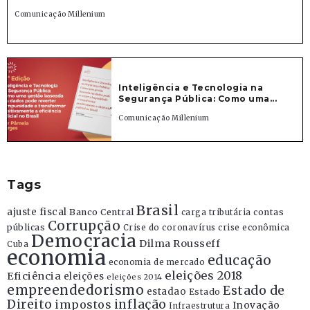
Comunicação Millenium
Inteligência e Tecnologia na
Segurança Pública: Como uma...
Comunicação Millenium
Tags
Brasil
ajuste fiscal
Banco Central
contas
carga tributária
Corrupção
públicas
Crise do coronavírus
crise econômica
Democracia
Dilma Rousseff
Cuba
economia
educação
economia de mercado
eleições 2018
Eficiência
eleições
eleições 2014
empreendedorismo
Estado de
estadao
Estado
Direito
inflação
impostos
Inovação
Infraestrutura