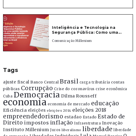
Inteligência e Tecnologia na
Segurança Pública: Como uma...
Comunicação Millenium
Tags
Brasil
ajuste fiscal
Banco Central
contas
carga tributária
Corrupção
públicas
Crise do coronavírus
crise econômica
Democracia
Dilma Rousseff
Cuba
economia
educação
economia de mercado
eleições 2018
Eficiência
eleições
eleições 2014
empreendedorismo
Estado de
estadao
Estado
Direito
inflação
impostos
Inovação
Infraestrutura
liberdade
Instituto Millenium
Juros
liberdade
liberalismo
Lula
O