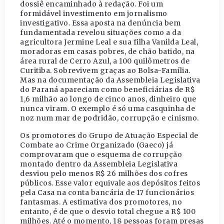
dossiê encaminhado à redação. Foi um
formidável investimento em jornalismo
investigativo. Essa aposta na denúncia bem
fundamentada revelou situações como a da
agricultora Jermine Leal e sua filha Vanilda Leal,
moradoras em casas pobres, de chão batido, na
área rural de Cerro Azul, a 100 quilômetros de
Curitiba. Sobrevivem graças ao Bolsa-Família.
Mas na documentação da Assembleia Legislativa
do Paraná apareciam como beneficiárias de R$
1,6 milhão ao longo de cinco anos, dinheiro que
nunca viram. O exemplo é só uma casquinha de
noz num mar de podridão, corrupção e cinismo.
Os promotores do Grupo de Atuação Especial de
Combate ao Crime Organizado (Gaeco) já
comprovaram que o esquema de corrupção
montado dentro da Assembleia Legislativa
desviou pelo menos R$ 26 milhões dos cofres
públicos. Esse valor equivale aos depósitos feitos
pela Casa na conta bancária de 17 funcionários
fantasmas. A estimativa dos promotores, no
entanto, é de que o desvio total chegue a R$ 100
milhões. Até o momento, 18 pessoas foram presas