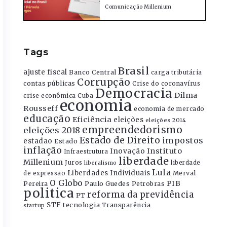
Comunicação Millenium
Tags
Brasil
ajuste fiscal
Banco Central
carga tributária
Corrupção
contas públicas
Crise do coronavírus
Democracia
Dilma
crise econômica
Cuba
economia
Rousseff
economia de mercado
educação
Eficiência
eleições
eleições 2014
empreendedorismo
eleições 2018
Estado de Direito
impostos
estadao
Estado
inflação
Instituto
Inovação
Infraestrutura
liberdade
Millenium
Juros
liberdade
liberalismo
Lula
Liberdades Individuais
Merval
de expressão
O Globo
PIB
Pereira
Paulo Guedes
Petrobras
politica
reforma da previdência
PT
STF
tecnologia
Transparência
startup