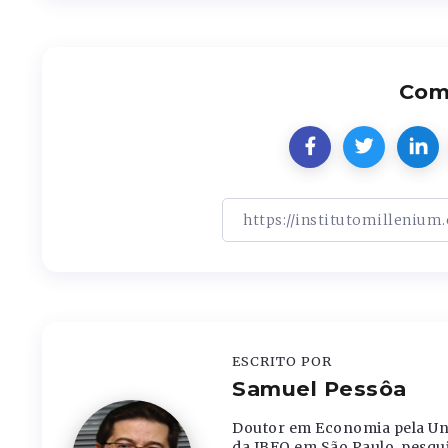
Comp
ESCRITO POR
Samuel Pessôa
Doutor em Economia pela Uni
da JBFO em São Paulo, pesqu