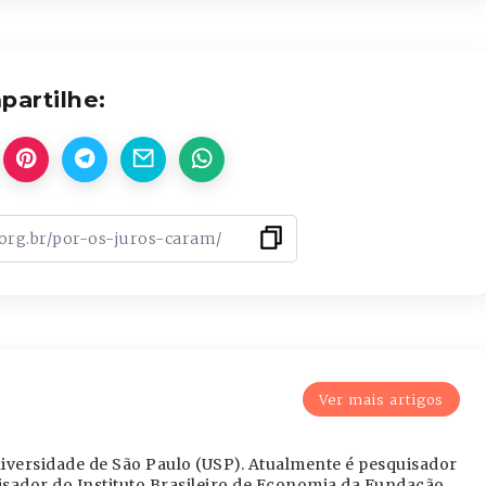
artilhe:
Ver mais artigos
versidade de São Paulo (USP). Atualmente é pesquisador
isador do Instituto Brasileiro de Economia da Fundação