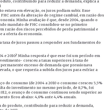
oduto, contribuindo para reduzir a demanda, explica a
1
 estava em elevação, os juros podiam subir. Esse
FHC antes da alteração do regime cambial, em razão dos
onomia. Minha avaliação é que, desde 2004, quando o
undo mandato de FHC consolidou-se no primeiro
 em razão dos riscos percebidos de perda patrimonial e
e a oferta da economia.
 a taxa de juros passou a responder aos fundamentos do
004 e 2010? Minha resposta é que esse foi um período em
stimento- cresceu a taxas superiores à taxa de
e permanente excesso de demanda que pressionava
ada, o que requeria a subida dos juros para esfriar a
anço do consumo (de 2004 a 2010 o consumo cresceu 5,5%
lta do investimento no mesmo período, de 8,7%, foi
é 2012, o avanço do consumo continuou sendo superior ao
ento ficou abaixo: 4,6% ante 4,4% anuais.
 do produto, contribuindo para reduzir a demanda,