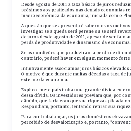
Desde agosto de 2011 a taxa básica de juros reduzi
próximos aos praticados nas demais economias repr
macroeconômica da economia, iniciada com o Plano
A questão que se apresenta é sabermos os motivos 
investigar se a queda será perene ou se será revert
de juros desde agosto de 2011, apesar de ser fato 
perda de produtividade e dinamismo da economia.
Se as condições que produziram a perda de dinami
contrário, poderá haver em algum momento forte ci
Intuitivamente associamos juros básicos elevados
O motivo é que durante muitas décadas a taxa de ju
externo da economia.
Explico-me: o país tinha uma grande dívida extern
dessa dívida. Os investidores previam que, por con
câmbio, que faria com que sua riqueza aplicada no 
Respondiam, portanto, tentando retirar sua riqueza
Para contrabalançar, os juros domésticos elevava
percebido de desvalorização e, portanto, “convencê