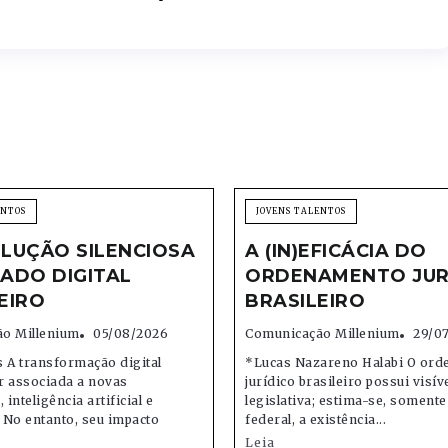
ENTOS
JOVENS TALENTOS
LUÇÃO SILENCIOSA
A (IN)EFICÁCIA DO
ADO DIGITAL
ORDENAMENTO JUR
EIRO
BRASILEIRO
o Millenium
05/08/2026
Comunicação Millenium
29/0
 A transformação digital
*Lucas Nazareno Halabi O or
r associada a novas
jurídico brasileiro possui visív
 inteligência artificial e
legislativa; estima-se, soment
 No entanto, seu impacto
federal, a existência...
Leia