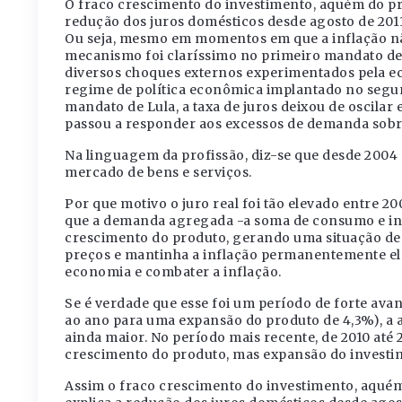
O fraco crescimento do investimento, aquém do pr
redução dos juros domésticos desde agosto de 201
Ou seja, mesmo em momentos em que a inflação não
mecanismo foi claríssimo no primeiro mandato de 
diversos choques externos experimentados pela ec
regime de política econômica implantado no seg
mandato de Lula, a taxa de juros deixou de oscilar
passou a responder aos excessos de demanda sobr
Na linguagem da profissão, diz-se que desde 2004
mercado de bens e serviços.
Por que motivo o juro real foi tão elevado entre 2
que a demanda agregada -a soma de consumo e inve
crescimento do produto, gerando uma situação d
preços e mantinha a inflação permanentemente elev
economia e combater a inflação.
Se é verdade que esse foi um período de forte av
ao ano para uma expansão do produto de 4,3%), a a
ainda maior. No período mais recente, de 2010 at
crescimento do produto, mas expansão do investim
Assim o fraco crescimento do investimento, aquém