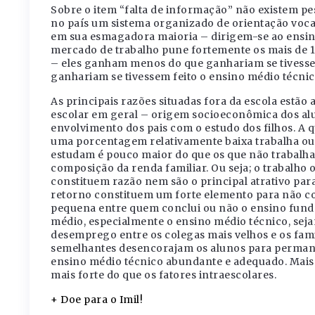
Sobre o item “falta de informação” não existem pe
no país um sistema organizado de orientação voc
em sua esmagadora maioria – dirigem-se ao ensin
mercado de trabalho pune fortemente os mais de 1
– eles ganham menos do que ganhariam se tivesse
ganhariam se tivessem feito o ensino médio técnic
As principais razões situadas fora da escola estão
escolar em geral – origem socioeconômica dos alun
envolvimento dos pais com o estudo dos filhos. A
uma porcentagem relativamente baixa trabalha ou
estudam é pouco maior do que os que não trabalha
composição da renda familiar. Ou seja; o trabalho 
constituem razão nem são o principal atrativo para 
retorno constituem um forte elemento para não co
pequena entre quem conclui ou não o ensino funda
médio, especialmente o ensino médio técnico, seja
desemprego entre os colegas mais velhos e os fa
semelhantes desencorajam os alunos para permanece
ensino médio técnico abundante e adequado. Mais 
mais forte do que os fatores intraescolares.
+ Doe para o Imil!