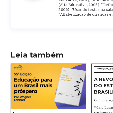
Educativa, 2002), “ABC do alf
(Alfa Educativa, 2006), “Ref
2006), “Usando textos na sala 
“Alfabetização de crianças e 
Leia também
JOVENS TAL
A REVO
DO EST
BRASIL
Comunicaçã
*Caio Lucas
costuma se