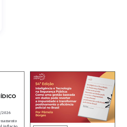
ÍDICO
7/2026
denamento
el inflação