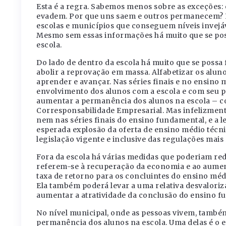
Esta é a regra. Sabemos menos sobre as exceções:
evadem. Por que uns saem e outros permanecem? E
escolas e municípios que conseguem níveis invejáv
Mesmo sem essas informações há muito que se possa
escola.
Do lado de dentro da escola há muito que se possa
abolir a reprovação em massa. Alfabetizar os aluno
aprender e avançar. Nas séries finais e no ensino
envolvimento dos alunos com a escola e com seu p
aumentar a permanência dos alunos na escola – com
Corresponsabilidade Empresarial. Mas infelizment
nem nas séries finais do ensino fundamental, e a l
esperada explosão da oferta de ensino médio técn
legislação vigente e inclusive das regulações mais
Fora da escola há várias medidas que poderiam red
referem-se à recuperação da economia e ao aument
taxa de retorno para os concluintes do ensino méd
Ela também poderá levar a uma relativa desvaloriz
aumentar a atratividade da conclusão do ensino f
No nível municipal, onde as pessoas vivem, també
permanência dos alunos na escola. Uma delas é o es