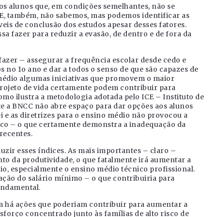
 os alunos que, em condições semelhantes, não se
, também, não sabemos, mas podemos identificar as
eis de conclusão dos estudos apesar desses fatores.
 fazer para reduzir a evasão, de dentro e de fora da
 fazer – assegurar a frequência escolar desde cedo e
s no 1o ano e dar a todos o senso de que são capazes de
 médio algumas iniciativas que promovem o maior
rojeto de vida certamente podem contribuir para
o ilustra a metodologia adotada pelo ICE – Instituto de
e a BNCC não abre espaço para dar opções aos alunos
ei e as diretrizes para o ensino médio não provocou a
ico – o que certamente demonstra a inadequação da
 recentes.
uzir esses índices. As mais importantes – claro –
o da produtividade, o que fatalmente irá aumentar a
io, especialmente o ensino médio técnico profissional.
ação do salário mínimo – o que contribuiria para
undamental.
m há ações que poderiam contribuir para aumentar a
forço concentrado junto às famílias de alto risco de