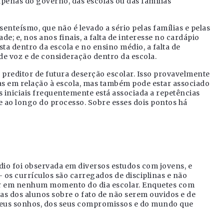
penas do governo, das escolas ou das famílias
enteísmo, que não é levado a sério pelas famílias e pelas
ade; e, nos anos finais, a falta de interesse no cardápio
sta dentro da escola e no ensino médio, a falta de
 de voz e de consideração dentro da escola.
 preditor de futura deserção escolar. Isso provavelmente
ias em relação à escola, mas também pode estar associado
os iniciais frequentemente está associada a repetências
e ao longo do processo. Sobre esses dois pontos há
édio foi observada em diversos estudos com jovens, e
 os currículos são carregados de disciplinas e não
er em nenhum momento do dia escolar. Enquetes com
 dos alunos sobre o fato de não serem ouvidos e de
 seus sonhos, dos seus compromissos e do mundo que