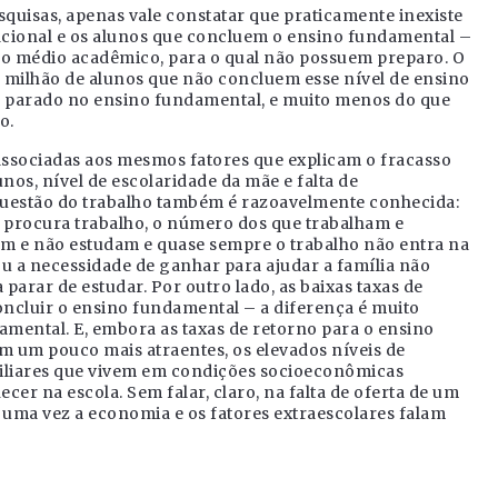
squisas, apenas vale constatar que praticamente inexiste
acional e os alunos que concluem o ensino fundamental –
o médio acadêmico, para o qual não possuem preparo. O
 milhão de alunos que não concluem esse nível de ensino
 parado no ensino fundamental, e muito menos do que
o.
 associadas aos mesmos fatores que explicam o fracasso
os, nível de escolaridade da mãe e falta de
 questão do trabalho também é razoavelmente conhecida:
 procura trabalho, o número dos que trabalham e
m e não estudam e quase sempre o trabalho não entra na
ou a necessidade de ganhar para ajudar a família não
parar de estudar. Por outro lado, as baixas taxas de
ncluir o ensino fundamental – a diferença é muito
mental. E, embora as taxas de retorno para o ensino
m um pouco mais atraentes, os elevados níveis de
miliares que vivem em condições socioeconômicas
r na escola. Sem falar, claro, na falta de oferta de um
uma vez a economia e os fatores extraescolares falam