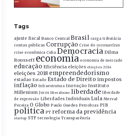
Tags
Brasil
ajuste fiscal
Banco Central
carga tributária
Corrupção
contas públicas
Crise do coronavírus
Democracia
Dilma
crise econômica
Cuba
economia
Rousseff
economia de mercado
educação
Eficiência
eleições
eleições 2014
empreendedorismo
eleições 2018
Estado de Direito
impostos
estadao
Estado
inflação
Instituto
Inovação
Infraestrutura
liberdade
Millenium
Juros
liberdade
liberalismo
Lula
Liberdades Individuais
Merval
de expressão
O Globo
PIB
Pereira
Paulo Guedes
Petrobras
politica
reforma da previdência
PT
STF
tecnologia
Transparência
startup