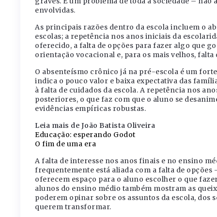
graves. É um problema de toda a sociedade – não a
envolvidas.
As principais razões dentro da escola incluem o abs
escolas; a repetência nos anos iniciais da escolarid
oferecido, a falta de opções para fazer algo que go
orientação vocacional e, para os mais velhos, falta
O absenteísmo crônico já na pré-escola é um forte
indica o pouco valor e baixa expectativa das famíl
à falta de cuidados da escola. A repetência nos an
posteriores, o que faz com que o aluno se desanim
evidências empíricas robustas.
Leia mais de João Batista Oliveira
Educação: esperando Godot
O fim de uma era
A falta de interesse nos anos finais e no ensino m
frequentemente está aliada com a falta de opções –
oferecem espaço para o aluno escolher o que faz
alunos do ensino médio também mostram as queixas
poderem opinar sobre os assuntos da escola, dos
querem transformar.