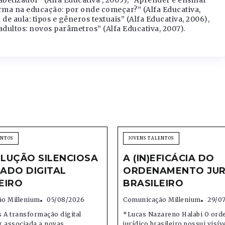
abetizador” (Alfa Educativa , 2005), “Aprender e ensinar”
orma na educação: por onde começar?” (Alfa Educativa,
de aula: tipos e gêneros textuais” (Alfa Educativa, 2006),
adultos: novos parâmetros” (Alfa Educativa, 2007).
ENTOS
JOVENS TALENTOS
LUÇÃO SILENCIOSA
A (IN)EFICÁCIA DO
ADO DIGITAL
ORDENAMENTO JUR
EIRO
BRASILEIRO
o Millenium
05/08/2026
Comunicação Millenium
29/0
 A transformação digital
*Lucas Nazareno Halabi O or
r associada a novas
jurídico brasileiro possui visív