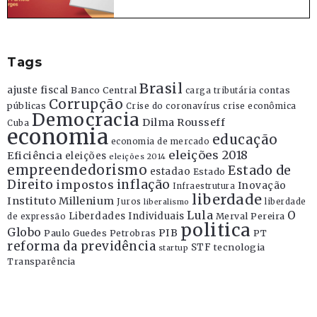
Tags
Brasil
ajuste fiscal
Banco Central
contas
carga tributária
Corrupção
públicas
Crise do coronavírus
crise econômica
Democracia
Dilma Rousseff
Cuba
economia
educação
economia de mercado
eleições 2018
Eficiência
eleições
eleições 2014
empreendedorismo
Estado de
estadao
Estado
Direito
inflação
impostos
Inovação
Infraestrutura
liberdade
Instituto Millenium
Juros
liberdade
liberalismo
Lula
O
Liberdades Individuais
Merval Pereira
de expressão
politica
Globo
PIB
Paulo Guedes
Petrobras
PT
reforma da previdência
STF
tecnologia
startup
Transparência