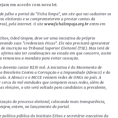
tejam em acordo com nova lei.
 julho o portal da “Ficha limpa”, um site que vai cadastrar os
as eleitorais e se comprometerem a prestar contas da
l, pela internet. O site
www.fichalimpaja.org.br
entra em
thos, Oded Grajew, deve ser uma iniciativa do próprio
ando suas “credenciais éticas”. Ele não precisará apresentar
 de inscrição no Tribunal Superior Eleitoral (TSE). Mas terá de
 afirma não ter condenações no estado em que concorre, assim
 renunciou a mandato para evitar cassação.
 deverão custar R$35 mil. A iniciativa é do Movimento de
 Brasileira Contra a Corrupção e a Impunidade (Abracci) e do
Paulo. A Abracci e o MCCE reúnem redes de ONGs no país. A
or cerca de mil entidades que compõem essas redes, além de
as eleições, o site será voltado para candidatos a presidente,
ização do processo eleitoral, colocando mais transparência,
Grajew, ontem, no lançamento do portal.
política pública do Instituto Ethos e secretário-executivo da