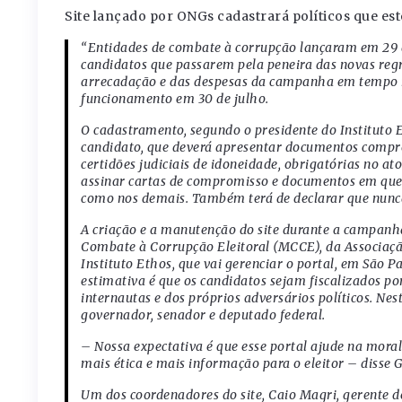
Site lançado por ONGs cadastrará políticos que es
“Entidades de combate à corrupção lançaram em 29 de
candidatos que passarem pela peneira das novas regr
arrecadação e das despesas da campanha em tempo rea
funcionamento em 30 de julho.
O cadastramento, segundo o presidente do Instituto E
candidato, que deverá apresentar documentos comprov
certidões judiciais de idoneidade, obrigatórias no ato
assinar cartas de compromisso e documentos em que
como nos demais. Também terá de declarar que nunca
A criação e a manutenção do site durante a campanha
Combate à Corrupção Eleitoral (MCCE), da Associação
Instituto Ethos, que vai gerenciar o portal, em São 
estimativa é que os candidatos sejam fiscalizados p
internautas e dos próprios adversários políticos. Nest
governador, senador e deputado federal.
– Nossa expectativa é que esse portal ajude na moral
mais ética e mais informação para o eleitor – disse 
Um dos coordenadores do site, Caio Magri, gerente de 