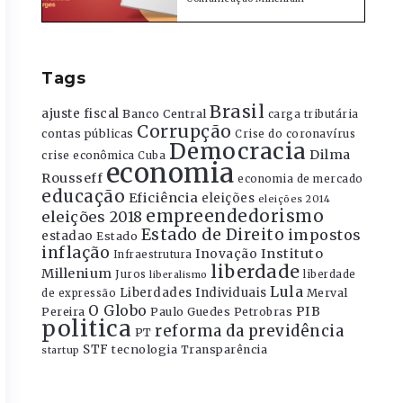
Tags
Brasil
ajuste fiscal
Banco Central
carga tributária
Corrupção
contas públicas
Crise do coronavírus
Democracia
Dilma
crise econômica
Cuba
economia
Rousseff
economia de mercado
educação
Eficiência
eleições
eleições 2014
empreendedorismo
eleições 2018
Estado de Direito
impostos
estadao
Estado
inflação
Instituto
Inovação
Infraestrutura
liberdade
Millenium
Juros
liberdade
liberalismo
Lula
Liberdades Individuais
Merval
de expressão
O Globo
PIB
Pereira
Paulo Guedes
Petrobras
politica
reforma da previdência
PT
STF
tecnologia
Transparência
startup