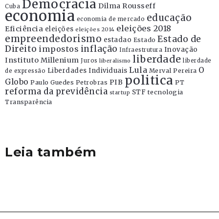
Democracia
Dilma Rousseff
Cuba
economia
educação
economia de mercado
eleições 2018
Eficiência
eleições
eleições 2014
empreendedorismo
Estado de
estadao
Estado
Direito
inflação
impostos
Inovação
Infraestrutura
liberdade
Instituto Millenium
Juros
liberdade
liberalismo
Lula
O
Liberdades Individuais
Merval Pereira
de expressão
politica
Globo
PIB
Paulo Guedes
Petrobras
PT
reforma da previdência
STF
tecnologia
startup
Transparência
Leia também