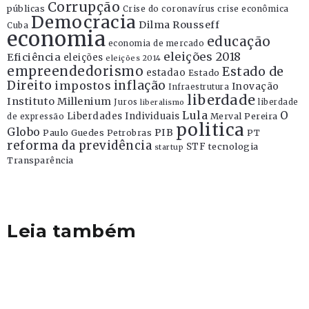
Corrupção
públicas
Crise do coronavírus
crise econômica
Democracia
Dilma Rousseff
Cuba
economia
educação
economia de mercado
eleições 2018
Eficiência
eleições
eleições 2014
empreendedorismo
Estado de
estadao
Estado
Direito
inflação
impostos
Inovação
Infraestrutura
liberdade
Instituto Millenium
Juros
liberdade
liberalismo
Lula
O
Liberdades Individuais
Merval Pereira
de expressão
politica
Globo
PIB
Paulo Guedes
Petrobras
PT
reforma da previdência
STF
tecnologia
startup
Transparência
Leia também