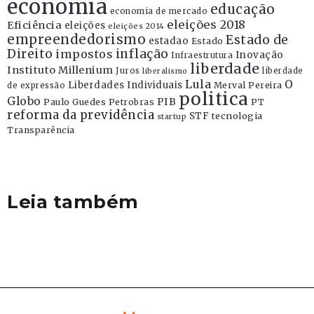
economia
educação
economia de mercado
eleições 2018
Eficiência
eleições
eleições 2014
empreendedorismo
Estado de
estadao
Estado
Direito
inflação
impostos
Inovação
Infraestrutura
liberdade
Instituto Millenium
Juros
liberdade
liberalismo
Lula
O
Liberdades Individuais
Merval Pereira
de expressão
politica
Globo
PIB
Paulo Guedes
Petrobras
PT
reforma da previdência
STF
tecnologia
startup
Transparência
Leia também