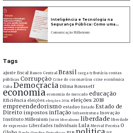
Inteligência e Tecnologia na
Segurança Pública: Como uma...
Comunicação Millenium
Tags
Brasil
ajuste fiscal
Banco Central
contas
carga tributária
Corrupção
públicas
Crise do coronavírus
crise econômica
Democracia
Dilma Rousseff
Cuba
economia
educação
economia de mercado
eleições 2018
Eficiência
eleições
eleições 2014
empreendedorismo
Estado de
estadao
Estado
Direito
inflação
impostos
Inovação
Infraestrutura
liberdade
Instituto Millenium
Juros
liberdade
liberalismo
Lula
O
Liberdades Individuais
Merval Pereira
de expressão
politica
Globo
PIB
Paulo Guedes
Petrobras
PT