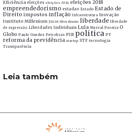
eleições 2018
Eficiência
eleições
eleições 2014
empreendedorismo
Estado de
estadao
Estado
Direito
inflação
impostos
Inovação
Infraestrutura
liberdade
Instituto Millenium
Juros
liberdade
liberalismo
Lula
O
Liberdades Individuais
Merval Pereira
de expressão
politica
Globo
PIB
Paulo Guedes
Petrobras
PT
reforma da previdência
STF
tecnologia
startup
Transparência
Leia também