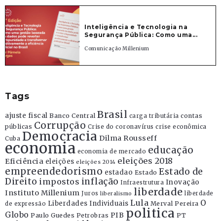
Inteligência e Tecnologia na
Segurança Pública: Como uma...
Comunicação Millenium
Tags
Brasil
ajuste fiscal
Banco Central
contas
carga tributária
Corrupção
públicas
Crise do coronavírus
crise econômica
Democracia
Dilma Rousseff
Cuba
economia
educação
economia de mercado
eleições 2018
Eficiência
eleições
eleições 2014
empreendedorismo
Estado de
estadao
Estado
Direito
inflação
impostos
Inovação
Infraestrutura
liberdade
Instituto Millenium
Juros
liberdade
liberalismo
Lula
O
Liberdades Individuais
Merval Pereira
de expressão
politica
Globo
PIB
Paulo Guedes
Petrobras
PT