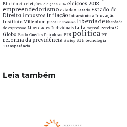
eleições 2018
Eficiência
eleições
eleições 2014
empreendedorismo
Estado de
estadao
Estado
Direito
inflação
impostos
Inovação
Infraestrutura
liberdade
Instituto Millenium
Juros
liberdade
liberalismo
Lula
O
Liberdades Individuais
Merval Pereira
de expressão
politica
Globo
PIB
Paulo Guedes
Petrobras
PT
reforma da previdência
STF
tecnologia
startup
Transparência
Leia também