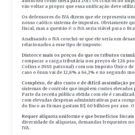
anunciou como meta para 2017. Os críticos do Im
vão voltar a propor que essa unificação deve util
Os defensores do IVA dizem que ele representa uma 
nosso caótico sistema de impostos. Obviamente que
fiscal, mas a questão é: o IVA seria viável para o Bra
Analisando o IVA conclui-se que ele seria um desas
relacionados a esse tipo de imposto:
Distorce mais os preços do que os tributos cumul
comparar a carga tributária nos preços de 128 pr
Cofins e INSS patronal) com um Imposto Único de
caso o ônus vai de 12,8% a 64,1% e no segundo mode
Complexo, de alto custo e de difícil assimilação p
sistemas de controle que impõem custos elevados p
Parte da receita pública obtida com ele é canaliza
com elevadas despesas administrativas para cumpri
do fisco as firmas gastam R$ 60 bilhões por ano. O
Requer alíquota uniforme e que benefícios fiscais
diversidade de alíquotas, demandas frequentes no
IVA.