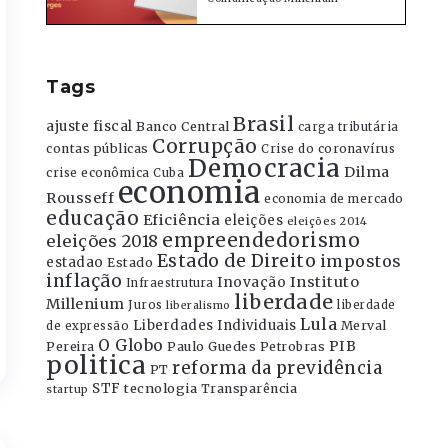
Tags
Brasil
ajuste fiscal
Banco Central
carga tributária
Corrupção
contas públicas
Crise do coronavírus
Democracia
Dilma
crise econômica
Cuba
economia
Rousseff
economia de mercado
educação
Eficiência
eleições
eleições 2014
empreendedorismo
eleições 2018
Estado de Direito
impostos
estadao
Estado
inflação
Instituto
Inovação
Infraestrutura
liberdade
Millenium
Juros
liberdade
liberalismo
Lula
Liberdades Individuais
Merval
de expressão
O Globo
PIB
Pereira
Paulo Guedes
Petrobras
politica
reforma da previdência
PT
STF
tecnologia
Transparência
startup