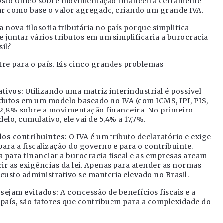
posto Único sobre movimentação financeira certamente
izar como base o valor agregado, criando um grande IVA.
nova filosofia tributária no país porque simplifica
 juntar vários tributos em um simplificaria a burocracia
sil?
tre para o país. Eis cinco grandes problemas
ativos:
Utilizando uma matriz interindustrial é possível
odutos em um modelo baseado no IVA (com ICMS, IPI, PIS,
 2,8% sobre a movimentação financeira. No primeiro
lo, cumulativo, ele vai de 5,4% a 17,7%.
elos contribuintes:
O IVA é um tributo declaratório e exige
ara a fiscalização do governo e para o contribuinte.
da para financiar a burocracia fiscal e as empresas arcam
r as exigências da lei. Apenas para atender as normas
 custo administrativo se manteria elevado no Brasil.
 sejam evitados:
A concessão de benefícios fiscais e a
 país, são fatores que contribuem para a complexidade do