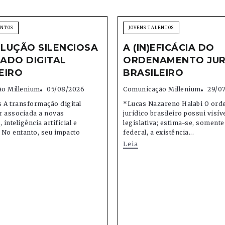
ENTOS
JOVENS TALENTOS
LUÇÃO SILENCIOSA
A (IN)EFICÁCIA DO
ADO DIGITAL
ORDENAMENTO JUR
EIRO
BRASILEIRO
o Millenium
05/08/2026
Comunicação Millenium
29/0
 A transformação digital
*Lucas Nazareno Halabi O or
r associada a novas
jurídico brasileiro possui visív
 inteligência artificial e
legislativa; estima-se, soment
 No entanto, seu impacto
federal, a existência...
Leia