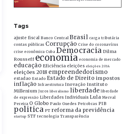
Tags
Brasil
ajuste fiscal
Banco Central
carga tributária
Corrupção
contas públicas
Crise do coronavírus
Democracia
Dilma
crise econômica
Cuba
economia
Rousseff
economia de mercado
educação
Eficiência
eleições
eleições 2014
empreendedorismo
eleições 2018
Estado de Direito
impostos
estadao
Estado
inflação
Instituto
Inovação
Infraestrutura
liberdade
Millenium
Juros
liberdade
liberalismo
Lula
Liberdades Individuais
Merval
de expressão
O Globo
PIB
Pereira
Paulo Guedes
Petrobras
politica
reforma da previdência
PT
STF
tecnologia
Transparência
startup