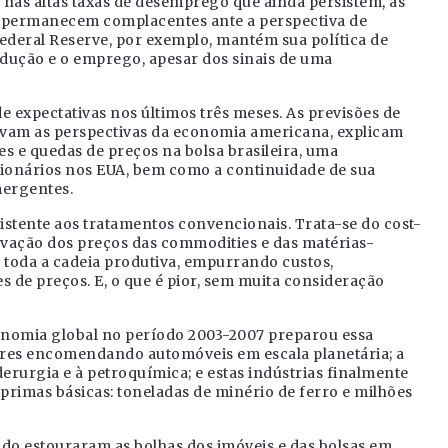
o nas altas taxas de desemprego que ainda persistem, as
 permanecem complacentes ante a perspectiva de
ederal Reserve, por exemplo, mantém sua política de
rodução e o emprego, apesar dos sinais de uma
e expectativas nos últimos três meses. As previsões de
vam as perspectivas da economia americana, explicam
 e quedas de preços na bolsa brasileira, uma
cionários nos EUA, bem como a continuidade de sua
mergentes.
istente aos tratamentos convencionais. Trata-se do cost-
vação dos preços das commodities e das matérias-
r toda a cadeia produtiva, empurrando custos,
 de preços. E, o que é pior, sem muita consideração
onomia global no período 2003-2007 preparou essa
res encomendando automóveis em escala planetária; a
erurgia e à petroquímica; e estas indústrias finalmente
rimas básicas: toneladas de minério de ferro e milhões
do estouraram as bolhas dos imóveis e das bolsas em