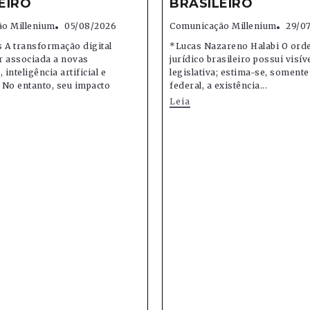
EIRO
BRASILEIRO
o Millenium
05/08/2026
Comunicação Millenium
29/0
 A transformação digital
*Lucas Nazareno Halabi O or
r associada a novas
jurídico brasileiro possui visív
 inteligência artificial e
legislativa; estima-se, soment
 No entanto, seu impacto
federal, a existência...
Leia