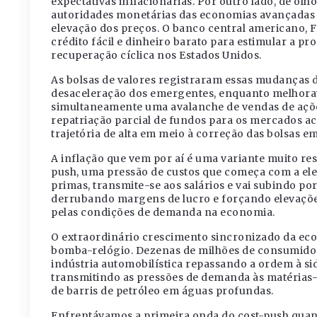
expectativas inflacionárias. Por outro lado, de olh
autoridades monetárias das economias avançadas
elevação dos preços. O banco central americano, F
crédito fácil e dinheiro barato para estimular a p
recuperação cíclica nos Estados Unidos.
As bolsas de valores registraram essas mudanças d
desaceleração dos emergentes, enquanto melhora
simultaneamente uma avalanche de vendas de ações
repatriação parcial de fundos para os mercados a
trajetória de alta em meio à correção das bolsas e
A inflação que vem por aí é uma variante muito res
push, uma pressão de custos que começa com a ele
primas, transmite-se aos salários e vai subindo po
derrubando margens de lucro e forçando elevações
pelas condições de demanda na economia.
O extraordinário crescimento sincronizado da ec
bomba-relógio. Dezenas de milhões de consumido
indústria automobilística repassando a ordem à sid
transmitindo as pressões de demanda às matérias-p
de barris de petróleo em águas profundas.
Enfrentávamos a primeira onda do cost-push quan