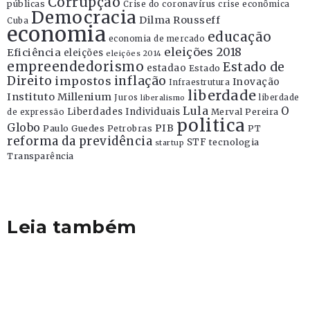
Corrupção
públicas
Crise do coronavírus
crise econômica
Democracia
Dilma Rousseff
Cuba
economia
educação
economia de mercado
eleições 2018
Eficiência
eleições
eleições 2014
empreendedorismo
Estado de
estadao
Estado
Direito
inflação
impostos
Inovação
Infraestrutura
liberdade
Instituto Millenium
Juros
liberdade
liberalismo
Lula
O
Liberdades Individuais
Merval Pereira
de expressão
politica
Globo
PIB
Paulo Guedes
Petrobras
PT
reforma da previdência
STF
tecnologia
startup
Transparência
Leia também