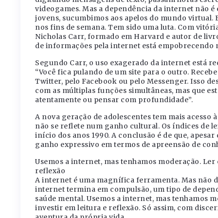
videogames. Mas a dependência da internet não é 
jovens, sucumbimos aos apelos do mundo virtual. 
nos fins de semana. Tem sido uma luta. Com vitór
Nicholas Carr, formado em Harvard e autor de livr
de informações pela internet está empobrecendo n
Segundo Carr, o uso exagerado da internet está 
“Você fica pulando de um site para o outro. Rece
Twitter, pelo Facebook ou pelo Messenger. Isso des
com as múltiplas funções simultâneas, mas que est
atentamente ou pensar com profundidade”.
A nova geração de adolescentes tem mais acesso à 
não se reflete num ganho cultural. Os índices de 
início dos anos 1990. A conclusão é de que, apesar
ganho expressivo em termos de apreensão de con
Usemos a internet, mas tenhamos moderação. Ler é p
reflexão
A internet é uma magnífica ferramenta. Mas não de
internet termina em compulsão, um tipo de depend
saúde mental. Usemos a internet, mas tenhamos mod
investir em leitura e reflexão. Só assim, com disc
aventura da própria vida.