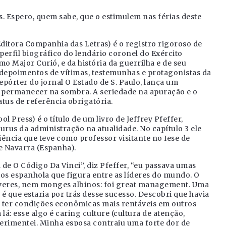
. Espero, quem sabe, que o estimulem nas férias deste
Editora Companhia das Letras) é o registro rigoroso de
perfil biográfico do lendário coronel do Exército
 Major Curió, e da história da guerrilha e de seu
depoimentos de vítimas, testemunhas e protagonistas da
repórter do jornal O Estado de S. Paulo, lança um
 permanecer na sombra. A seriedade na apuração e o
tatus de referência obrigatória.
Press) é o título de um livro de Jeffrey Pfeffer,
rus da administração na atualidade. No capítulo 3 ele
ência que teve como professor visitante no Iese de
e Navarra (Espanha).
de O Código Da Vinci”, diz Pfeffer, “eu passava umas
os espanhola que figura entre as líderes do mundo. O
dáveres, nem monges albinos: foi great management. Uma
é que estaria por trás desse sucesso. Descobri que havia
 ter condições econômicas mais rentáveis em outros
lá: esse algo é caring culture (cultura de atenção,
erimentei. Minha esposa contraiu uma forte dor de