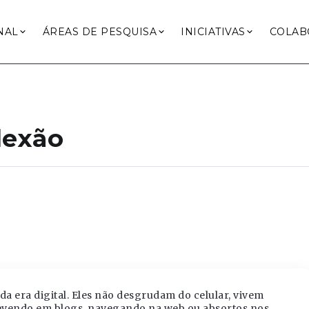
NAL
ÁREAS DE PESQUISA
INICIATIVAS
COLAB
flexão
a era digital. Eles não desgrudam do celular, vivem
evendo em blogs, navegando na web ou absortos nos