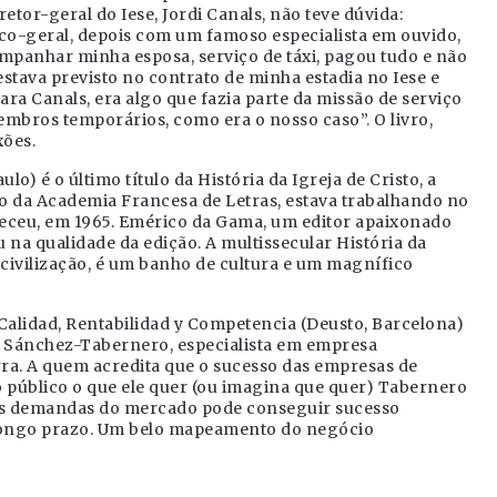
retor-geral do Iese, Jordi Canals, não teve dúvida:
co-geral, depois com um famoso especialista em ouvido,
mpanhar minha esposa, serviço de táxi, pagou tudo e não
stava previsto no contrato de minha estadia no Iese e
ra Canals, era algo que fazia parte da missão de serviço
bros temporários, como era o nosso caso”. O livro,
xões.
o) é o último título da História da Igreja de Cristo, a
 da Academia Francesa de Letras, estava trabalhando no
 faleceu, em 1965. Emérico da Gama, um editor apaixonado
ou na qualidade da edição. A multissecular História da
 civilização, é um banho de cultura e um magnífico
alidad, Rentabilidad y Competencia (Deusto, Barcelona)
so Sánchez-Tabernero, especialista em empresa
rra. A quem acredita que o sucesso das empresas de
público o que ele quer (ou imagina que quer) Tabernero
tas demandas do mercado pode conseguir sucesso
a longo prazo. Um belo mapeamento do negócio