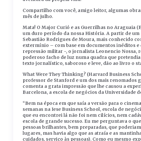
Compartilho com você, amigo leitor, algumas obras
mês de julho.
Mata! O Major Curió e as Guerrilhas no Araguaia (
um duro período da nossa História. A partir de um 
Sebastião Rodrigues de Moura, mais conhecido como
extermínio – com base em documentos inéditos e 
repressão militar -, o jornalista Leonencio Nossa, 
poderoso facho de luz numa quadra que pretendia
texto jornalístico, saboroso e leve, dão ao livro o s
What Were They Thinking? (Harvard Business School 
professor de Stanford e um dos mais renomados gu
comenta a grata impressão que lhe causou a experi
Barcelona, a escola de negócios da Universidade d
“Bem na época em que saía a versão para o cinema 
semanas na Iese Business School, escola de negóci
que eu encontrei lá não foi nem cilícios, nem ca
escola de grande sucesso. Eu me perguntava o que 
pessoas brilhantes, bem preparadas, que poderiam
lugares, mas havia algo que as atraía e as mantinha 
cuidados, serviço às pessoas). Como eu mesmo exp