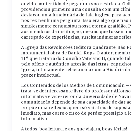
ouvido por ter tido de pegar um voo resfriada. O di
providenciou primeiro uma consulta com um clíni
destacou uma funcionária de fala inglesa para aco
nos fez nenhuma pergunta. Isso era algo que não e
simplesmente conquistou nossa eterna gratidão. Pa
aos membros da instituição, mesmo que fossem mem
carregado de experiências, suscita inúmeras refle
A Igreja das Revoluções (Editora Quadrante, São Paul
monumental obra de Daniel-Rops. O autor, membro
11.º, que trataria do Concílio Vaticano II, quando
pelo ofício e autêntico artesão das letras, caprich
Igreja, intimamente relacionada com a História da
prazer intelectual.
Los Contenidos de los Medios de Comunicación – C
trata-se de interessante livro do professor Alfon
informativa e vice-reitor da Universidade de Nava
comunicação depende de sua capacidade de dar ao 
propõe uma reflexão: quem só vai atrás de supos
imediato, mas corre o risco de perder prestígio 
informativo.
A todos, boa leitura, e aos que viajam, boas férias!