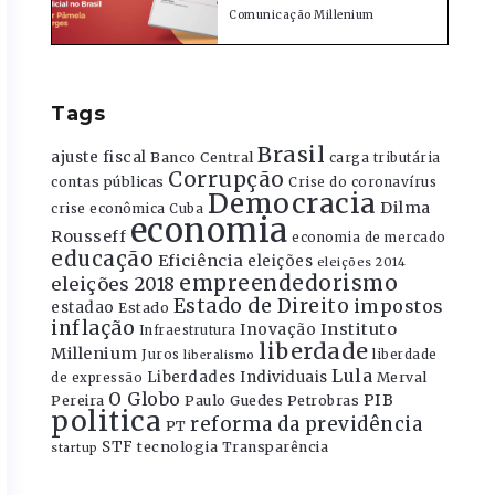
Comunicação Millenium
Tags
Brasil
ajuste fiscal
Banco Central
carga tributária
Corrupção
contas públicas
Crise do coronavírus
Democracia
Dilma
crise econômica
Cuba
economia
Rousseff
economia de mercado
educação
Eficiência
eleições
eleições 2014
empreendedorismo
eleições 2018
Estado de Direito
impostos
estadao
Estado
inflação
Instituto
Inovação
Infraestrutura
liberdade
Millenium
Juros
liberdade
liberalismo
Lula
Liberdades Individuais
Merval
de expressão
O Globo
PIB
Pereira
Paulo Guedes
Petrobras
politica
reforma da previdência
PT
STF
tecnologia
Transparência
startup