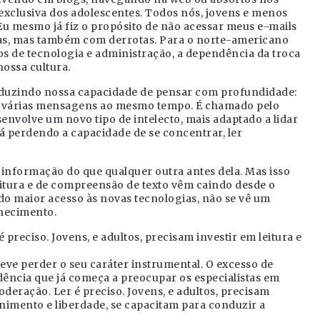
exclusiva dos adolescentes. Todos nós, jovens e menos
Eu mesmo já fiz o propósito de não acessar meus e-mails
ias, mas também com derrotas. Para o norte-americano
os de tecnologia e administração, a dependência da troca
ossa cultura.
reduzindo nossa capacidade de pensar com profundidade:
be várias mensagens ao mesmo tempo. É chamado pelo
envolve um novo tipo de intelecto, mais adaptado a lidar
á perdendo a capacidade de se concentrar, ler
informação do que qualquer outra antes dela. Mas isso
leitura e de compreensão de texto vêm caindo desde o
 do maior acesso às novas tecnologias, não se vê um
hecimento.
reciso. Jovens, e adultos, precisam investir em leitura e
ve perder o seu caráter instrumental. O excesso de
ência que já começa a preocupar os especialistas em
eração. Ler é preciso. Jovens, e adultos, precisam
ernimento e liberdade, se capacitam para conduzir a