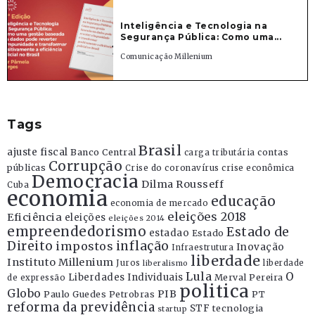
Inteligência e Tecnologia na
Segurança Pública: Como uma...
Comunicação Millenium
Tags
Brasil
ajuste fiscal
Banco Central
contas
carga tributária
Corrupção
públicas
Crise do coronavírus
crise econômica
Democracia
Dilma Rousseff
Cuba
economia
educação
economia de mercado
eleições 2018
Eficiência
eleições
eleições 2014
empreendedorismo
Estado de
estadao
Estado
Direito
inflação
impostos
Inovação
Infraestrutura
liberdade
Instituto Millenium
Juros
liberdade
liberalismo
Lula
O
Liberdades Individuais
Merval Pereira
de expressão
politica
Globo
PIB
Paulo Guedes
Petrobras
PT
reforma da previdência
STF
tecnologia
startup