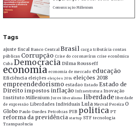
Comunicação Millenium
Tags
Brasil
ajuste fiscal
Banco Central
contas
carga tributária
Corrupção
públicas
Crise do coronavírus
crise econômica
Democracia
Dilma Rousseff
Cuba
economia
educação
economia de mercado
eleições 2018
Eficiência
eleições
eleições 2014
empreendedorismo
Estado de
estadao
Estado
Direito
inflação
impostos
Inovação
Infraestrutura
liberdade
Instituto Millenium
Juros
liberdade
liberalismo
Lula
O
Liberdades Individuais
Merval Pereira
de expressão
politica
Globo
PIB
Paulo Guedes
Petrobras
PT
reforma da previdência
STF
tecnologia
startup
Transparência