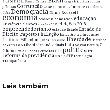
Brasil
ajuste fiscal
Banco Central
contas
carga tributária
Corrupção
públicas
Crise do coronavírus
crise econômica
Democracia
Dilma Rousseff
Cuba
economia
educação
economia de mercado
eleições 2018
Eficiência
eleições
eleições 2014
empreendedorismo
Estado de
estadao
Estado
Direito
inflação
impostos
Inovação
Infraestrutura
liberdade
Instituto Millenium
Juros
liberdade
liberalismo
Lula
O
Liberdades Individuais
Merval Pereira
de expressão
politica
Globo
PIB
Paulo Guedes
Petrobras
PT
reforma da previdência
STF
tecnologia
startup
Transparência
Leia também