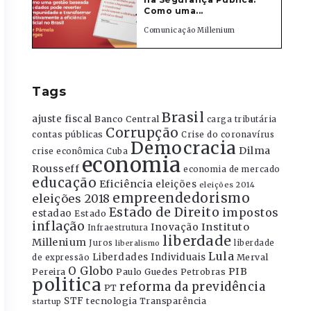
Como uma...
Comunicação Millenium
Tags
Brasil
ajuste fiscal
Banco Central
carga tributária
Corrupção
contas públicas
Crise do coronavírus
Democracia
Dilma
crise econômica
Cuba
economia
Rousseff
economia de mercado
educação
Eficiência
eleições
eleições 2014
empreendedorismo
eleições 2018
Estado de Direito
impostos
estadao
Estado
inflação
Instituto
Inovação
Infraestrutura
liberdade
Millenium
Juros
liberdade
liberalismo
Lula
Liberdades Individuais
Merval
de expressão
O Globo
PIB
Pereira
Paulo Guedes
Petrobras
politica
reforma da previdência
PT
STF
tecnologia
Transparência
startup