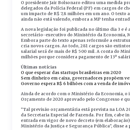
O presidente Jair Bolsonaro editou uma medida prov
delegados da Polícia Federal (PF) em cargos de ch
um impacto de R$ 7,8 milhões em um ano. O texto a
ainda não está valendo, embora a MP tenha entra
A nova legislação foi publicada no último dia 3 e é 
secretário-executivo do Ministério da Economia, 
Embora parte do texto apenas reformule a estrutu
cria novos cargos. Ao todo, 281 cargos são extinto
salarial será de mais de R$ 500 mil. A conta do M
milhões porque considera pagamento de 13º salário
Últimas notícias
O que esperar das startups brasileiras em 2020
Sem dinheiro em caixa, governadores propõem ven
Governo espera R$ 6 bilhões com a venda de imóv
Ainda de acordo com o Ministério da Economia, o 
Orçamento de 2020 aprovado pelo Congresso e que 
“Tal previsão orçamentária está prevista na LOA 2
da Secretaria Especial de Fazenda. Por fim, cabe 
entrada em vigor de novo decreto (em elaboração),
Ministério da Justiça e Segurança Pública”, disse a 