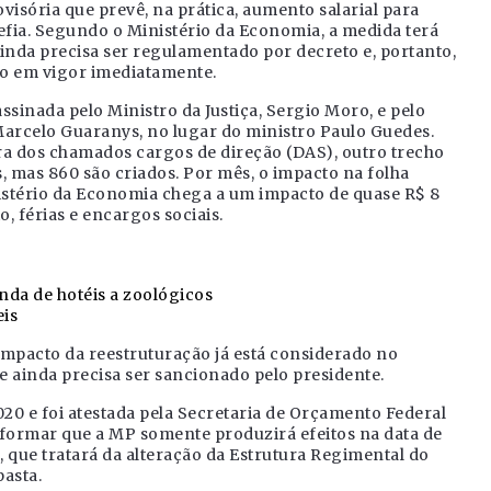
isória que prevê, na prática, aumento salarial para
efia. Segundo o Ministério da Economia, a medida terá
inda precisa ser regulamentado por decreto e, portanto,
do em vigor imediatamente.
assinada pelo Ministro da Justiça, Sergio Moro, e pelo
Marcelo Guaranys, no lugar do ministro Paulo Guedes.
ra dos chamados cargos de direção (DAS), outro trecho
s, mas 860 são criados. Por mês, o impacto na folha
inistério da Economia chega a um impacto de quase R$ 8
, férias e encargos sociais.
da de hotéis a zoológicos
eis
impacto da reestruturação já está considerado no
ainda precisa ser sancionado pelo presidente.
020 e foi atestada pela Secretaria de Orçamento Federal
informar que a MP somente produzirá efeitos na data de
 que tratará da alteração da Estrutura Regimental do
pasta.