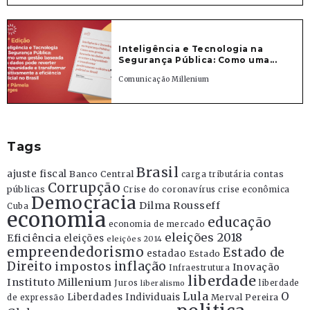
Inteligência e Tecnologia na
Segurança Pública: Como uma...
Comunicação Millenium
Tags
Brasil
ajuste fiscal
Banco Central
contas
carga tributária
Corrupção
públicas
Crise do coronavírus
crise econômica
Democracia
Dilma Rousseff
Cuba
economia
educação
economia de mercado
eleições 2018
Eficiência
eleições
eleições 2014
empreendedorismo
Estado de
estadao
Estado
Direito
inflação
impostos
Inovação
Infraestrutura
liberdade
Instituto Millenium
Juros
liberdade
liberalismo
Lula
O
Liberdades Individuais
Merval Pereira
de expressão