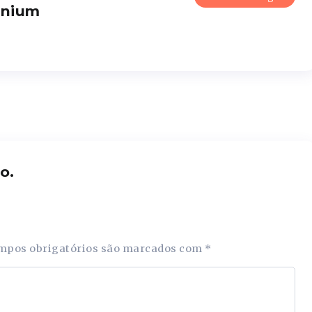
enium
o.
mpos obrigatórios são marcados com
*