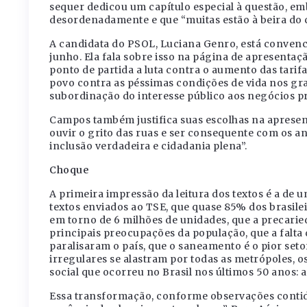
sequer dedicou um capítulo especial à questão, em
desordenadamente e que “muitas estão à beira do 
A candidata do PSOL, Luciana Genro, está convenc
junho. Ela fala sobre isso na página de apresenta
ponto de partida a luta contra o aumento das tar
povo contra as péssimas condições de vida nos gra
subordinação do interesse público aos negócios pr
Campos também justifica suas escolhas na aprese
ouvir o grito das ruas e ser consequente com os 
inclusão verdadeira e cidadania plena”.
Choque
A primeira impressão da leitura dos textos é a de 
textos enviados ao TSE, que quase 85% dos brasileir
em torno de 6 milhões de unidades, que a precarie
principais preocupações da população, que a falta
paralisaram o país, que o saneamento é o pior seto
irregulares se alastram por todas as metrópoles, 
social que ocorreu no Brasil nos últimos 50 anos: 
Essa transformação, conforme observações conti