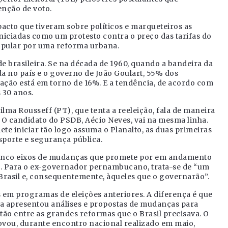
nção de voto.
acto que tiveram sobre políticos e marqueteiros as
niciadas como um protesto contra o preço das tarifas do
opular por uma reforma urbana.
e brasileira. Se na década de 1960, quando a bandeira da
a no país e o governo de João Goulart, 55% dos
lação está em torno de 16%. E a tendência, de acordo com
 30 anos.
lma Rousseff (PT), que tenta a reeleição, fala de maneira
 O candidato do PSDB, Aécio Neves, vai na mesma linha.
e iniciar tão logo assuma o Planalto, as duas primeiras
porte e segurança pública.
inco eixos de mudanças que promete por em andamento
. Para o ex-governador pernambucano, trata-se de “um
Brasil e, consequentemente, àqueles que o governarão”.
 em programas de eleições anteriores. A diferença é que
a apresentou análises e propostas de mudanças para
tão entre as grandes reformas que o Brasil precisava. O
vou, durante encontro nacional realizado em maio,