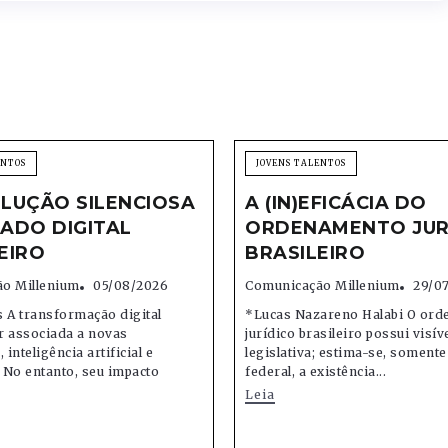
ENTOS
JOVENS TALENTOS
LUÇÃO SILENCIOSA
A (IN)EFICÁCIA DO
ADO DIGITAL
ORDENAMENTO JUR
EIRO
BRASILEIRO
o Millenium
05/08/2026
Comunicação Millenium
29/0
 A transformação digital
*Lucas Nazareno Halabi O or
r associada a novas
jurídico brasileiro possui visív
 inteligência artificial e
legislativa; estima-se, soment
 No entanto, seu impacto
federal, a existência...
Leia