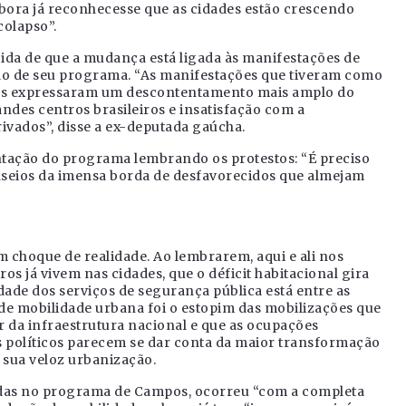
bora já reconhecesse que as cidades estão crescendo
colapso”.
ida de que a mudança está ligada às manifestações de
ção de seu programa. “As manifestações que tiveram como
ifas expressaram um descontentamento mais amplo do
ndes centros brasileiros e insatisfação com a
ivados”, disse a ex-deputada gaúcha.
ntação do programa lembrando os protestos: “É preciso
anseios da imensa borda de desfavorecidos que almejam
um choque de realidade. Ao lembrarem, aqui e ali nos
os já vivem nas cidades, que o déficit habitacional gira
dade dos serviços de segurança pública está entre as
 de mobilidade urbana foi o estopim das mobilizações que
r da infraestrutura nacional e que as ocupações
os políticos parecem se dar conta da maior transformação
a sua veloz urbanização.
das no programa de Campos, ocorreu “com a completa