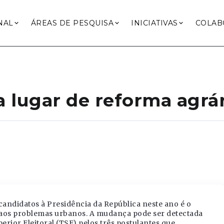
NAL
ÁREAS DE PESQUISA
INICIATIVAS
COLAB
lugar de reforma agrár
andidatos à Presidência da República neste ano é o
 aos problemas urbanos. A mudança pode ser detectada
erior Eleitoral (TSE) pelos três postulantes que