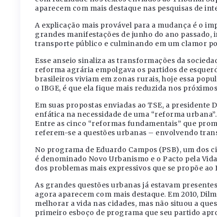
aparecem com mais destaque nas pesquisas de inte
A explicação mais provável para a mudança é o imp
grandes manifestações de junho do ano passado, i
transporte público e culminando em um clamor p
Esse anseio sinaliza as transformações da sociedad
reforma agrária empolgava os partidos de esquerd
brasileiros viviam em zonas rurais, hoje essa popu
o IBGE, é que ela fique mais reduzida nos próximos
Em suas propostas enviadas ao TSE, a presidente Di
enfática na necessidade de uma “reforma urbana”.
Entre as cinco “reformas fundamentais” que promet
referem-se a questões urbanas – envolvendo trans
No programa de Eduardo Campos (PSB), um dos c
é denominado Novo Urbanismo e o Pacto pela Vida
dos problemas mais expressivos que se propõe ao 
As grandes questões urbanas já estavam presentes
agora aparecem com mais destaque. Em 2010, Dilm
melhorar a vida nas cidades, mas não situou a ques
primeiro esboço de programa que seu partido apro