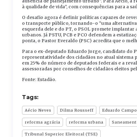
ausência de planejamento urbano”. Para Aécio, a r
à qualidade de vida”, com consequências para a saú
O desafio agora é definir políticas capazes de rev
o transporte público, tornando-o “uma alternativa 
esquerda dele e do PT, o PSOL promete implantar a
urbanos. Já PSTU, PCB e PCO defendem a estatizaçã
ponta, o Pastor Everaldo (PSC) acredita que o melho
Para o ex-deputado Eduardo Jorge, candidato do P
representatividade dos cidadãos no atual sistema 
em 25% do número de deputados federais e a reval
assessoradas por conselhos de cidadãos eleitos pe
Fonte: Estadão.
Tags:
Aécio Neves
Dilma Rousseff
Eduardo Campo
reforma agrária
reforma urbana
Saneament
Tribunal Superior Eleitoral (TSE)