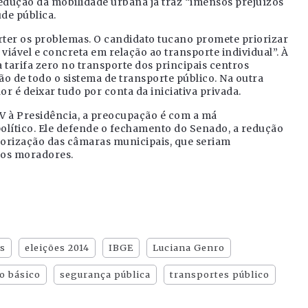
edução da mobilidade urbana já traz “imensos prejuízos
de pública.
erter os problemas. O candidato tucano promete priorizar
viável e concreta em relação ao transporte individual”. À
 tarifa zero no transporte dos principais centros
o de todo o sistema de transporte público. Na outra
r é deixar tudo por conta da iniciativa privada.
V à Presidência, a preocupação é com a má
político. Ele defende o fechamento do Senado, a redução
orização das câmaras municipais, que seriam
los moradores.
s
eleições 2014
IBGE
Luciana Genro
o básico
segurança pública
transportes público