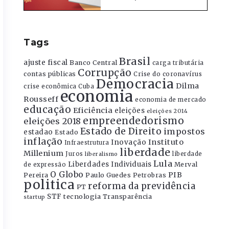
Tags
Brasil
ajuste fiscal
Banco Central
carga tributária
Corrupção
contas públicas
Crise do coronavírus
Democracia
Dilma
crise econômica
Cuba
economia
Rousseff
economia de mercado
educação
Eficiência
eleições
eleições 2014
empreendedorismo
eleições 2018
Estado de Direito
impostos
estadao
Estado
inflação
Instituto
Inovação
Infraestrutura
liberdade
Millenium
Juros
liberdade
liberalismo
Lula
Liberdades Individuais
Merval
de expressão
O Globo
PIB
Pereira
Paulo Guedes
Petrobras
politica
reforma da previdência
PT
STF
tecnologia
Transparência
startup