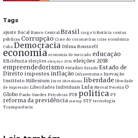
Tags
Brasil
ajuste fiscal
Banco Central
contas
carga tributária
Corrupção
públicas
Crise do coronavírus
crise econômica
Democracia
Dilma Rousseff
Cuba
economia
educação
economia de mercado
eleições 2018
Eficiência
eleições
eleições 2014
empreendedorismo
Estado de
estadao
Estado
Direito
inflação
impostos
Inovação
Infraestrutura
liberdade
Instituto Millenium
Juros
liberdade
liberalismo
Lula
O
Liberdades Individuais
Merval Pereira
de expressão
politica
Globo
PIB
Paulo Guedes
Petrobras
PT
reforma da previdência
STF
tecnologia
startup
Transparência