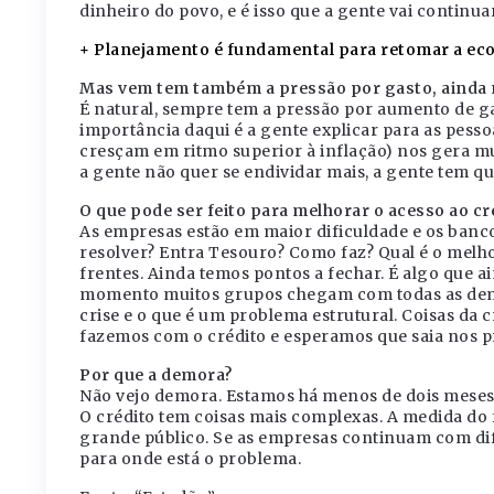
dinheiro do povo, e é isso que a gente vai continua
+ Planejamento é fundamental para retomar a eco
Mas vem tem também a pressão por gasto, ainda 
É natural, sempre tem a pressão por aumento de ga
importância daqui é a gente explicar para as pesso
cresçam em ritmo superior à inflação) nos gera m
a gente não quer se endividar mais, a gente tem qu
O que pode ser feito para melhorar o acesso ao cr
As empresas estão em maior dificuldade e os banco
resolver? Entra Tesouro? Como faz? Qual é o melh
frentes. Ainda temos pontos a fechar. É algo que a
momento muitos grupos chegam com todas as dema
crise e o que é um problema estrutural. Coisas da 
fazemos com o crédito e esperamos que saia nos p
Por que a demora?
Não vejo demora. Estamos há menos de dois meses d
O crédito tem coisas mais complexas. A medida d
grande público. Se as empresas continuam com di
para onde está o problema.