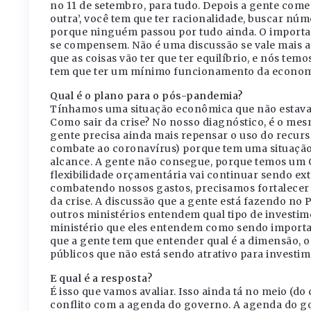
no 11 de setembro, para tudo. Depois a gente começ
outra’, você tem que ter racionalidade, buscar nú
porque ninguém passou por tudo ainda. O importan
se compensem. Não é uma discussão se vale mais a 
que as coisas vão ter que ter equilíbrio, e nós te
tem que ter um mínimo funcionamento da econom
Qual é o plano para o pós-pandemia?
Tínhamos uma situação econômica que não estava b
Como sair da crise? No nosso diagnóstico, é o me
gente precisa ainda mais repensar o uso do recurso
combate ao coronavírus) porque tem uma situação
alcance. A gente não consegue, porque temos um 
flexibilidade orçamentária vai continuar sendo e
combatendo nossos gastos, precisamos fortalecer 
da crise. A discussão que a gente está fazendo no P
outros ministérios entendem qual tipo de investim
ministério que eles entendem como sendo importa
que a gente tem que entender qual é a dimensão, o
públicos que não está sendo atrativo para investi
E qual é a resposta?
É isso que vamos avaliar. Isso ainda tá no meio (d
conflito com a agenda do governo. A agenda do gov