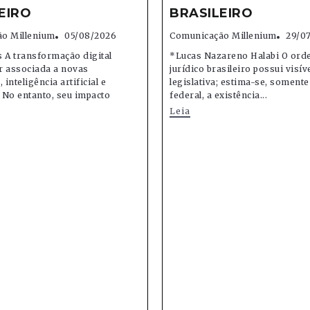
EIRO
BRASILEIRO
o Millenium
05/08/2026
Comunicação Millenium
29/0
 A transformação digital
*Lucas Nazareno Halabi O or
r associada a novas
jurídico brasileiro possui visív
 inteligência artificial e
legislativa; estima-se, soment
 No entanto, seu impacto
federal, a existência...
Leia