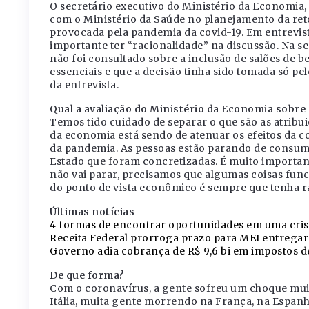
O secretário executivo do Ministério da Economi
com o Ministério da Saúde no planejamento da ret
provocada pela pandemia da covid-19. Em entrevis
importante ter “racionalidade” na discussão. Na se
não foi consultado sobre a inclusão de salões de be
essenciais e que a decisão tinha sido tomada só pe
da entrevista.
Qual a avaliação do Ministério da Economia sobr
Temos tido cuidado de separar o que são as atribu
da economia está sendo de atenuar os efeitos da c
da pandemia. As pessoas estão parando de consumir
Estado que foram concretizadas. É muito importan
não vai parar, precisamos que algumas coisas fun
do ponto de vista econômico é sempre que tenha ra
Últimas notícias
4 formas de encontrar oportunidades em uma cris
Receita Federal prorroga prazo para MEI entregar
Governo adia cobrança de R$ 9,6 bi em impostos de
De que forma?
Com o coronavírus, a gente sofreu um choque mu
Itália, muita gente morrendo na França, na Espanh