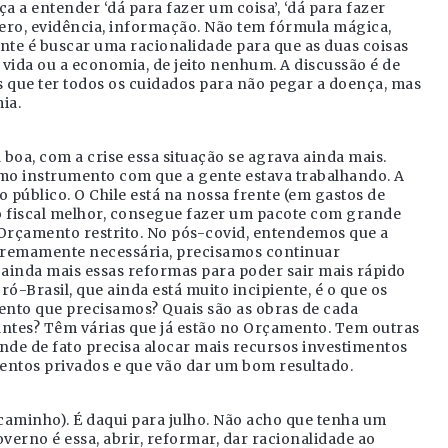
a a entender ‘dá para fazer um coisa’, ‘dá para fazer
mero, evidência, informação. Não tem fórmula mágica,
te é buscar uma racionalidade para que as duas coisas
vida ou a economia, de jeito nenhum. A discussão é de
mos que ter todos os cuidados para não pegar a doença, mas
ia.
oa, com a crise essa situação se agrava ainda mais.
smo instrumento com que a gente estava trabalhando. A
 público. O Chile está na nossa frente (em gastos de
 fiscal melhor, consegue fazer um pacote com grande
Orçamento restrito. No pós-covid, entendemos que a
xtremamente necessária, precisamos continuar
ainda mais essas reformas para poder sair mais rápido
ró-Brasil, que ainda está muito incipiente, é o que os
ento que precisamos? Quais são as obras de cada
ntes? Têm várias que já estão no Orçamento. Tem outras
nde de fato precisa alocar mais recursos investimentos
mentos privados e que vão dar um bom resultado.
o caminho). É daqui para julho. Não acho que tenha um
erno é essa, abrir, reformar, dar racionalidade ao