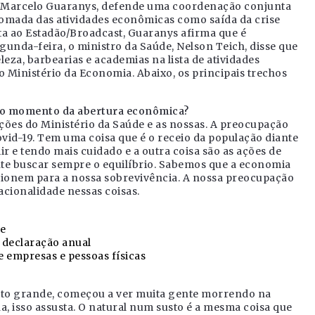
a, Marcelo Guaranys, defende uma coordenação conjunta
omada das atividades econômicas como saída da crise
ta ao Estadão/Broadcast, Guaranys afirma que é
gunda-feira, o ministro da Saúde, Nelson Teich, disse que
leza, barbearias e academias na lista de atividades
lo Ministério da Economia. Abaixo, os principais trechos
e o momento da abertura econômica?
ições do Ministério da Saúde e as nossas. A preocupação
ovid-19. Tem uma coisa que é o receio da população diante
 e tendo mais cuidado e a outra coisa são as ações de
te buscar sempre o equilíbrio. Sabemos que a economia
cionem para a nossa sobrevivência. A nossa preocupação
cionalidade nessas coisas.
e
 declaração anual
 empresas e pessoas físicas
ito grande, começou a ver muita gente morrendo na
a, isso assusta. O natural num susto é a mesma coisa que