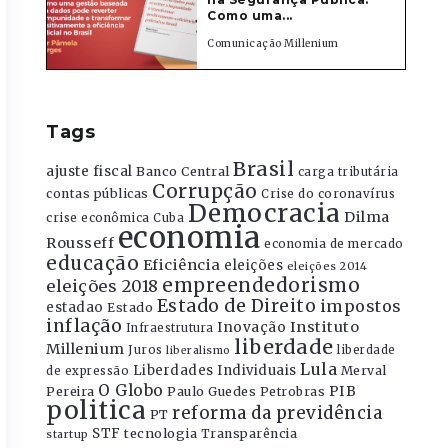
Como uma...
Comunicação Millenium
Tags
Brasil
ajuste fiscal
Banco Central
carga tributária
Corrupção
contas públicas
Crise do coronavírus
Democracia
Dilma
crise econômica
Cuba
economia
Rousseff
economia de mercado
educação
Eficiência
eleições
eleições 2014
empreendedorismo
eleições 2018
Estado de Direito
impostos
estadao
Estado
inflação
Instituto
Inovação
Infraestrutura
liberdade
Millenium
Juros
liberdade
liberalismo
Lula
Liberdades Individuais
Merval
de expressão
O Globo
PIB
Pereira
Paulo Guedes
Petrobras
politica
reforma da previdência
PT
STF
tecnologia
Transparência
startup