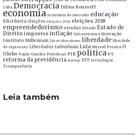
Crise do coronavírus
crise econômica
Democracia
Dilma Rousseff
Cuba
economia
educação
economia de mercado
eleições 2018
Eficiência
eleições
eleições 2014
empreendedorismo
Estado de
estadao
Estado
Direito
inflação
impostos
Inovação
Infraestrutura
liberdade
Instituto Millenium
Juros
liberdade
liberalismo
Lula
O
Liberdades Individuais
Merval Pereira
de expressão
politica
Globo
PIB
Paulo Guedes
Petrobras
PT
reforma da previdência
STF
tecnologia
startup
Transparência
Leia também