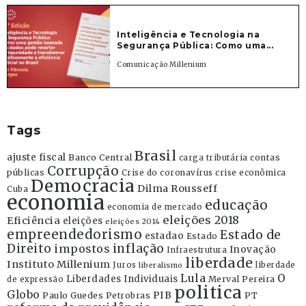
Inteligência e Tecnologia na
Segurança Pública: Como uma...
Comunicação Millenium
Tags
Brasil
ajuste fiscal
Banco Central
contas
carga tributária
Corrupção
públicas
Crise do coronavírus
crise econômica
Democracia
Dilma Rousseff
Cuba
economia
educação
economia de mercado
eleições 2018
Eficiência
eleições
eleições 2014
empreendedorismo
Estado de
estadao
Estado
Direito
inflação
impostos
Inovação
Infraestrutura
liberdade
Instituto Millenium
Juros
liberdade
liberalismo
Lula
O
Liberdades Individuais
Merval Pereira
de expressão
politica
Globo
PIB
Paulo Guedes
Petrobras
PT