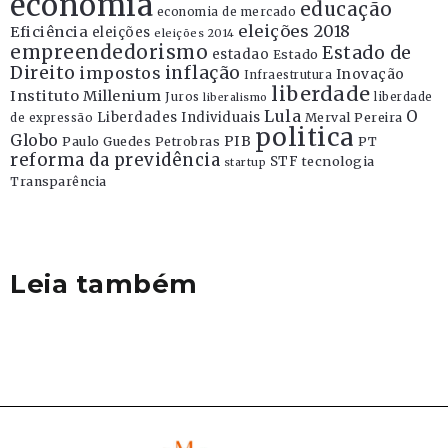
economia
educação
economia de mercado
eleições 2018
Eficiência
eleições
eleições 2014
empreendedorismo
Estado de
estadao
Estado
Direito
inflação
impostos
Inovação
Infraestrutura
liberdade
Instituto Millenium
Juros
liberdade
liberalismo
Lula
O
Liberdades Individuais
Merval Pereira
de expressão
politica
Globo
PIB
Paulo Guedes
Petrobras
PT
reforma da previdência
STF
tecnologia
startup
Transparência
Leia também