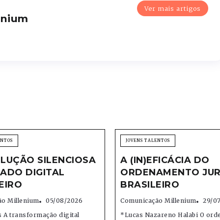
Ver mais artigos
enium
ENTOS
JOVENS TALENTOS
LUÇÃO SILENCIOSA
A (IN)EFICÁCIA DO
ADO DIGITAL
ORDENAMENTO JUR
EIRO
BRASILEIRO
o Millenium
05/08/2026
Comunicação Millenium
29/0
 A transformação digital
*Lucas Nazareno Halabi O or