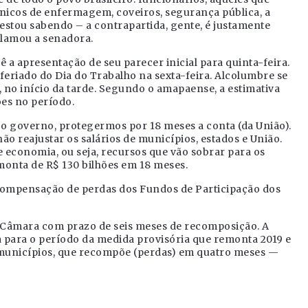
écnicos de enfermagem, coveiros, segurança pública, a
 estou sabendo – a contrapartida, gente, é justamente
clamou a senadora.
ê a apresentação de seu parecer inicial para quinta-feira.
feriado do Dia do Trabalho na sexta-feira. Alcolumbre se
 no início da tarde. Segundo o amapaense, a estimativa
ões no período.
o governo, protegermos por 18 meses a conta (da União).
ão reajustar os salários de municípios, estados e União.
e economia, ou seja, recursos que vão sobrar para os
 monta de R$ 130 bilhões em 18 meses.
 compensação de perdas dos Fundos de Participação dos
 Câmara com prazo de seis meses de recomposição. A
a para o período da medida provisória que remonta 2019 e
municípios, que recompõe (perdas) em quatro meses —