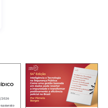
ÍDICO
7/2026
denamento