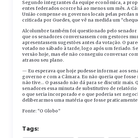
Segundo integrantes da equipe econômica, a propo
entes federados ocorre há ao menos um mês. A Câ
União compense os governos locais pelas perdas n
criticada por Guedes, que vê na medida um “chequ
Alcolumbre também foi questionado pelo senador 
que os senadores conversassem com gestores munic
apresentassem sugestões antes da votação. O pare
votado no sábado à tarde, logo após um feriado. S
versão hoje, mas ele não conseguiu conversar com
atrasou seu plano.
— Eu esperava que hoje pudesse informar aos sena
governo e com a Câmara. Eu não queria que fosse n
não tive… O passado não dá para se discutir mais. Q
senadores essa minuta de substitutivo de relatório 
o que seria incorporado e o que poderia ser nego
deliberarmos uma matéria que fosse praticamente
Fonte: “O Globo”
Tags: