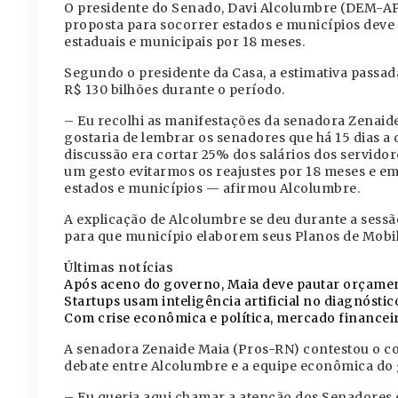
O presidente do Senado, Davi Alcolumbre (DEM-AP)
proposta para socorrer estados e municípios deve p
estaduais e municipais por 18 meses.
Segundo o presidente da Casa, a estimativa passa
R$ 130 bilhões durante o período.
– Eu recolhi as manifestações da senadora Zenaide
gostaria de lembrar os senadores que há 15 dias a d
discussão era cortar 25% dos salários dos servidor
um gesto evitarmos os reajustes por 18 meses e e
estados e municípios — afirmou Alcolumbre.
A explicação de Alcolumbre se deu durante a sessã
para que município elaborem seus Planos de Mobi
Últimas notícias
Após aceno do governo, Maia deve pautar orçamen
Startups usam inteligência artificial no diagnóstic
Com crise econômica e política, mercado financeir
A senadora Zenaide Maia (Pros-RN) contestou o co
debate entre Alcolumbre e a equipe econômica do
– Eu queria aqui chamar a atenção dos Senadores e