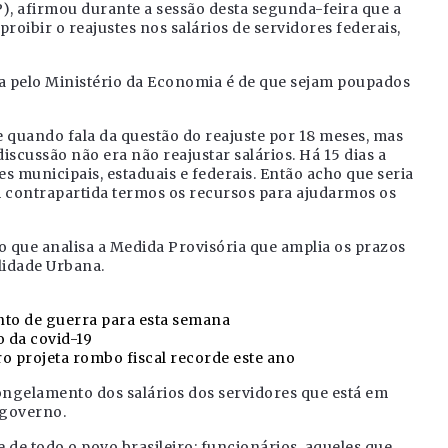
, afirmou durante a sessão desta segunda-feira que a
roibir o reajustes nos salários de servidores federais,
da pelo Ministério da Economia é de que sejam poupados
 quando fala da questão do reajuste por 18 meses, mas
iscussão não era não reajustar salários. Há 15 dias a
es municipais, estaduais e federais. Então acho que seria
m contrapartida termos os recursos para ajudarmos os
o que analisa a Medida Provisória que amplia os prazos
lidade Urbana.
to de guerra para esta semana
o da covid-19
o projeta rombo fiscal recorde este ano
ngelamento dos salários dos servidores que está em
 governo.
 de todo o povo brasileiro: funcionários, aqueles que