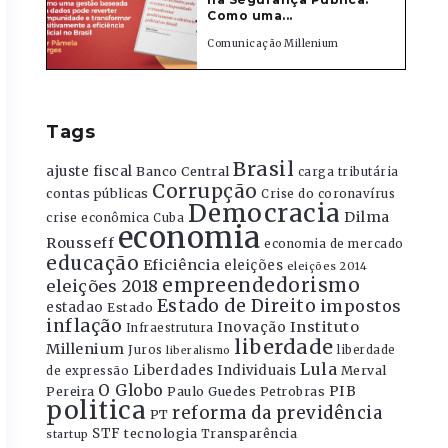
Como uma...
Comunicação Millenium
Tags
Brasil
ajuste fiscal
Banco Central
carga tributária
Corrupção
contas públicas
Crise do coronavírus
Democracia
Dilma
crise econômica
Cuba
economia
Rousseff
economia de mercado
educação
Eficiência
eleições
eleições 2014
empreendedorismo
eleições 2018
Estado de Direito
impostos
estadao
Estado
inflação
Instituto
Inovação
Infraestrutura
liberdade
Millenium
Juros
liberdade
liberalismo
Lula
Liberdades Individuais
Merval
de expressão
O Globo
PIB
Pereira
Paulo Guedes
Petrobras
politica
reforma da previdência
PT
STF
tecnologia
Transparência
startup