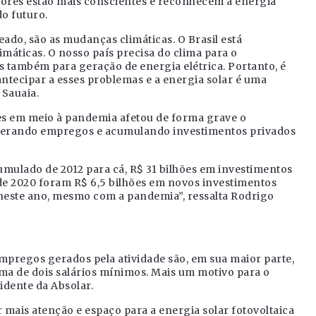
idores estão mais conscientes e reconhecem a energia
o futuro.
ado, são as mudanças climáticas. O Brasil está
áticas. O nosso país precisa do clima para o
 também para geração de energia elétrica. Portanto, é
antecipar a esses problemas e a energia solar é uma
 Sauaia.
es em meio à pandemia afetou de forma grave o
 gerando empregos e acumulando investimentos privados
cumulado de 2012 para cá, R$ 31 bilhões em investimentos
 de 2020 foram R$ 6,5 bilhões em novos investimentos
neste ano, mesmo com a pandemia”, ressalta Rodrigo
empregos gerados pela atividade são, em sua maior parte,
a de dois salários mínimos. Mais um motivo para o
idente da Absolar.
ais atenção e espaço para a energia solar fotovoltaica