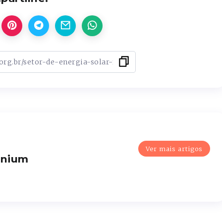
Ver mais artigos
enium