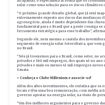
atrapalhar, o especialista acredita que os consum
solar como uma solução para os riscos climáticos d
“O próximo grande desafio global, que já está mape
extremamente exposto aos riscos das mudanças clim
agronegócio, ainda é muito dependente das chuvas
fundamental para o Brasil que a gente consiga se 
ferramenta estratégica para esse trabalho”, afirma
Segundo ele, nem mesmo a cautela dos investidor
segmento de energia solar fotovoltaica, que vem
no Brasil.
“Nós já trouxemos para o Brasil, como setor, no a
privados e 180 mil empregos, dos quais só no ano
privados e mais ou menos 41 mil empregos novos 
Sauaia.
+ Conheça o Clube Millenium e associe-se!
Além dos altos investimentos, ele enfatiza que os 
locais e têm uma boa remuneração, com média acim
governo apostar na energia solar, na visão do pres
“Um dos melhores argumentos para o governo dar m