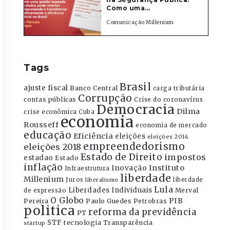
Como uma...
Comunicação Millenium
Tags
Brasil
ajuste fiscal
Banco Central
carga tributária
Corrupção
contas públicas
Crise do coronavírus
Democracia
Dilma
crise econômica
Cuba
economia
Rousseff
economia de mercado
educação
Eficiência
eleições
eleições 2014
empreendedorismo
eleições 2018
Estado de Direito
impostos
estadao
Estado
inflação
Instituto
Inovação
Infraestrutura
liberdade
Millenium
Juros
liberdade
liberalismo
Lula
Liberdades Individuais
Merval
de expressão
O Globo
PIB
Pereira
Paulo Guedes
Petrobras
politica
reforma da previdência
PT
STF
tecnologia
Transparência
startup