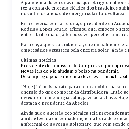
A pandemia do coronavírus, que obrigou milhões d
fez a conta de energia elétrica dos brasileiros sub
nos últimos anos: o de energia solar fotovoltaica.
Em conversa com a coluna, o presidente da Associaç
Rodrigo Lopes Sauaia, afirmou que, embora o seto
entre abril e maio, já foi possível perceber uma r
Para ele, a questão ambiental, que inicialmente er
empresários optassem pela energia solar, já não é m
Últimas notícias
Presidente de comissão do Congresso quer aprovar 
Novas leis do Rio ajudam o bolso na pandemia
Desemprego pós-pandemia deve levar mais brasilei
“Hoje já é mais barato para o consumidor na sua 
energia do que comprar da distribuidora. Então aq
investirem em energia solar, já virou a chave. Hoje
destaca o presidente da Absolar.
Ainda que a questão econômica seja preponderant
ainda é levada em consideração na hora de o cidadã
ambiental do governo Bolsonaro, que vem sendo cr