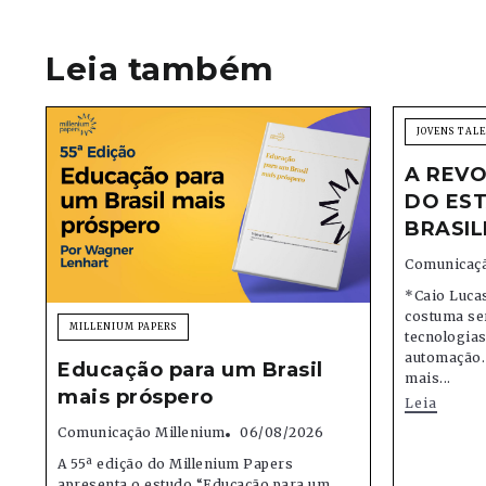
Leia também
JOVENS TAL
A REVO
DO EST
BRASIL
Comunicaçã
*Caio Lucas
costuma se
MILLENIUM PAPERS
tecnologias,
automação.
Educação para um Brasil
mais...
mais próspero
Leia
Comunicação Millenium
06/08/2026
A 55ª edição do Millenium Papers
apresenta o estudo “Educação para um