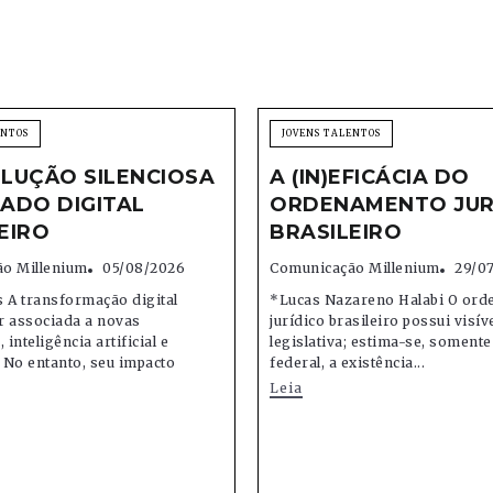
ENTOS
JOVENS TALENTOS
LUÇÃO SILENCIOSA
A (IN)EFICÁCIA DO
ADO DIGITAL
ORDENAMENTO JUR
EIRO
BRASILEIRO
o Millenium
05/08/2026
Comunicação Millenium
29/0
 A transformação digital
*Lucas Nazareno Halabi O or
r associada a novas
jurídico brasileiro possui visív
 inteligência artificial e
legislativa; estima-se, soment
 No entanto, seu impacto
federal, a existência...
Leia