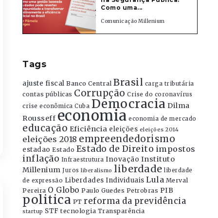
Como uma...
Comunicação Millenium
Tags
Brasil
ajuste fiscal
Banco Central
carga tributária
Corrupção
contas públicas
Crise do coronavírus
Democracia
Dilma
crise econômica
Cuba
economia
Rousseff
economia de mercado
educação
Eficiência
eleições
eleições 2014
empreendedorismo
eleições 2018
Estado de Direito
impostos
estadao
Estado
inflação
Instituto
Inovação
Infraestrutura
liberdade
Millenium
Juros
liberdade
liberalismo
Lula
Liberdades Individuais
Merval
de expressão
O Globo
PIB
Pereira
Paulo Guedes
Petrobras
politica
reforma da previdência
PT
STF
tecnologia
Transparência
startup