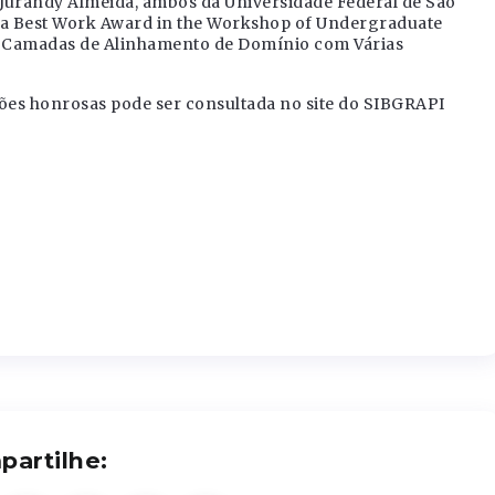
 Jurandy Almeida, ambos da Universidade Federal de São
ia Best Work Award in the Workshop of Undergraduate
o Camadas de Alinhamento de Domínio com Várias
ções honrosas pode ser consultada no site do SIBGRAPI
artilhe: