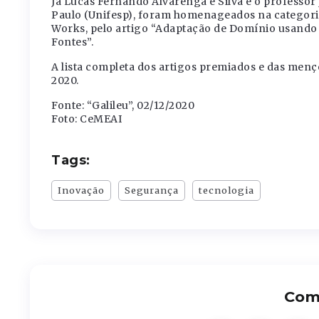
Já Lucas Fernando Alvarenga e Silva e o professor
Paulo (Unifesp), foram homenageados na categor
Works, pelo artigo “Adaptação de Domínio usand
Fontes”.
A lista completa dos artigos premiados e das men
2020.
Fonte: “Galileu”, 02/12/2020
Foto: CeMEAI
Tags:
Inovação
Segurança
tecnologia
Comp