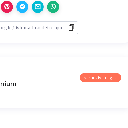
Ver mais artigos
enium