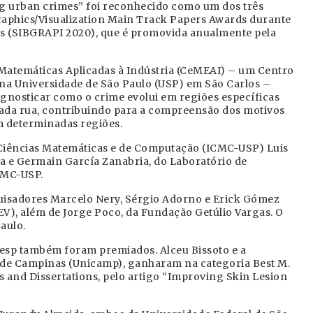
zing urban crimes” foi reconhecido como um dos três
raphics/Visualization Main Track Papers Awards durante
es (SIBGRAPI 2020), que é promovida anualmente pela
 Matemáticas Aplicadas à Indústria (CeMEAI) – um Centro
 na Universidade de São Paulo (USP) em São Carlos –
gnosticar como o crime evolui em regiões específicas
cada rua, contribuindo para a compreensão dos motivos
m determinadas regiões.
e Ciências Matemáticas e de Computação (ICMC-USP) Luis
ra e Germain García Zanabria, do Laboratório de
CMC-USP.
quisadores Marcelo Nery, Sérgio Adorno e Erick Gómez
NEV), além de Jorge Poco, da Fundação Getúlio Vargas. O
aulo.
pesp também foram premiados. Alceu Bissoto e a
l de Campinas (Unicamp), ganharam na categoria Best M.
s and Dissertations, pelo artigo “Improving Skin Lesion