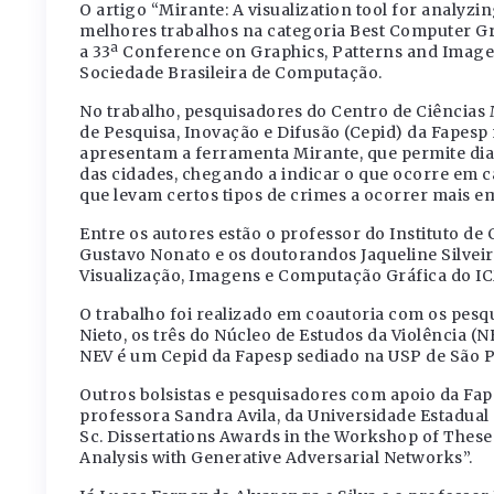
O artigo “Mirante: A visualization tool for analy
melhores trabalhos na categoria Best Computer G
a 33ª Conference on Graphics, Patterns and Imag
Sociedade Brasileira de Computação.
No trabalho, pesquisadores do Centro de Ciências
de Pesquisa, Inovação e Difusão (Cepid) da Fapesp
apresentam a ferramenta Mirante, que permite dia
das cidades, chegando a indicar o que ocorre em 
que levam certos tipos de crimes a ocorrer mais e
Entre os autores estão o professor do Instituto d
Gustavo Nonato e os doutorandos Jaqueline Silvei
Visualização, Imagens e Computação Gráfica do I
O trabalho foi realizado em coautoria com os pes
Nieto, os três do Núcleo de Estudos da Violência (
NEV é um Cepid da Fapesp sediado na USP de São P
Outros bolsistas e pesquisadores com apoio da Fa
professora Sandra Avila, da Universidade Estadua
Sc. Dissertations Awards in the Workshop of These
Analysis with Generative Adversarial Networks”.