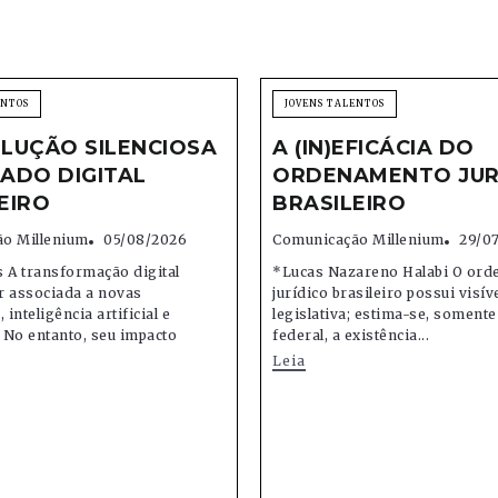
ENTOS
JOVENS TALENTOS
LUÇÃO SILENCIOSA
A (IN)EFICÁCIA DO
ADO DIGITAL
ORDENAMENTO JUR
EIRO
BRASILEIRO
o Millenium
05/08/2026
Comunicação Millenium
29/0
 A transformação digital
*Lucas Nazareno Halabi O or
r associada a novas
jurídico brasileiro possui visív
 inteligência artificial e
legislativa; estima-se, soment
 No entanto, seu impacto
federal, a existência...
Leia