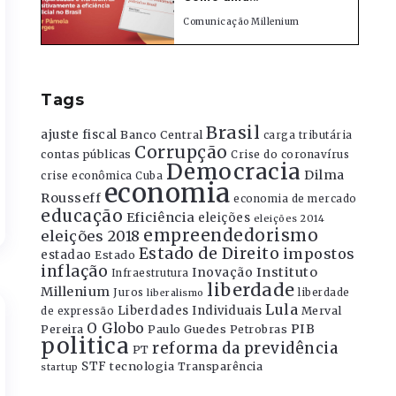
Comunicação Millenium
Tags
Brasil
ajuste fiscal
Banco Central
carga tributária
Corrupção
contas públicas
Crise do coronavírus
Democracia
Dilma
crise econômica
Cuba
economia
Rousseff
economia de mercado
educação
Eficiência
eleições
eleições 2014
empreendedorismo
eleições 2018
Estado de Direito
impostos
estadao
Estado
inflação
Instituto
Inovação
Infraestrutura
liberdade
Millenium
Juros
liberdade
liberalismo
Lula
Liberdades Individuais
Merval
de expressão
O Globo
PIB
Pereira
Paulo Guedes
Petrobras
politica
reforma da previdência
PT
STF
tecnologia
Transparência
startup