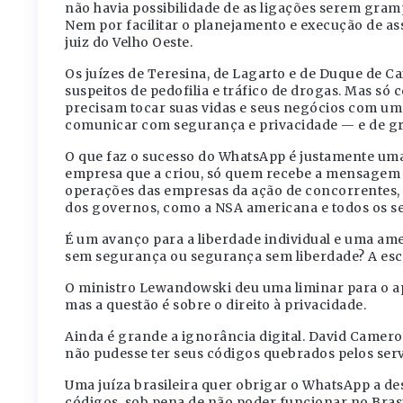
não havia possibilidade de as ligações serem gram
Nem por facilitar o planejamento e execução de ass
juiz do Velho Oeste.
Os juízes de Teresina, de Lagarto e de Duque de Ca
suspeitos de pedofilia e tráfico de drogas. Mas s
precisam tocar suas vidas e seus negócios com um 
comunicar com segurança e privacidade — e de gr
O que faz o sucesso do WhatsApp é justamente uma
empresa que a criou, só quem recebe a mensagem p
operações das empresas da ação de concorrentes, 
dos governos, como a NSA americana e todos os s
É um avanço para a liberdade individual e uma amea
sem segurança ou segurança sem liberdade? A esco
O ministro Lewandowski deu uma liminar para o apl
mas a questão é sobre o direito à privacidade.
Ainda é grande a ignorância digital. David Camero
não pudesse ter seus códigos quebrados pelos servi
Uma juíza brasileira quer obrigar o WhatsApp a d
códigos, sob pena de não poder funcionar no Bras