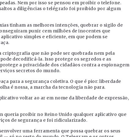
peadas. Nem por isso se pensou em proibir o telefone.
altos a diligências o telégrafo foi proibido por algum
xias tinham as melhores intenções, quebrar o sigilo de
ó conseguiram punir cem milhões de inocentes que
aplicativo simples e eficiente, em que podem se
aça.
 criptografia que não pode ser quebrada nem pela
ode decodificá-la. Isso protege os segredos e as
protege a privacidade dos cidadãos contra a espionagem
erviços secretos do mundo.
ça para a segurança coletiva. O que é pior: liberdade
lha é nossa, a marcha da tecnologia não para.
icativo voltar ao ar em nome da liberdade de expressão,
n queria proibir no Reino Unido qualquer aplicativo que
ços de segurança e foi ridicularizado.
esenvolver uma ferramenta que possa quebrar os seus
il — só no resto do mundo. O Telegram e os outros