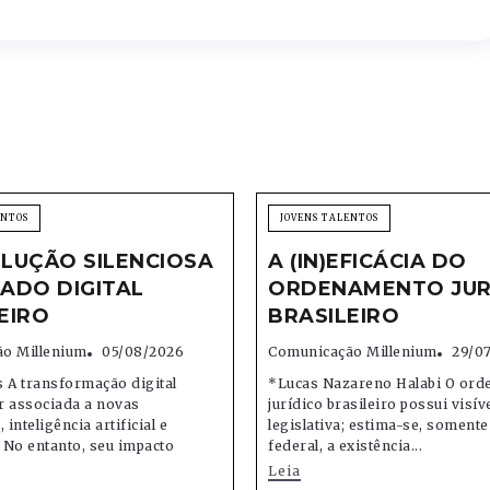
ENTOS
JOVENS TALENTOS
LUÇÃO SILENCIOSA
A (IN)EFICÁCIA DO
ADO DIGITAL
ORDENAMENTO JUR
EIRO
BRASILEIRO
o Millenium
05/08/2026
Comunicação Millenium
29/0
 A transformação digital
*Lucas Nazareno Halabi O or
r associada a novas
jurídico brasileiro possui visív
 inteligência artificial e
legislativa; estima-se, soment
 No entanto, seu impacto
federal, a existência...
Leia