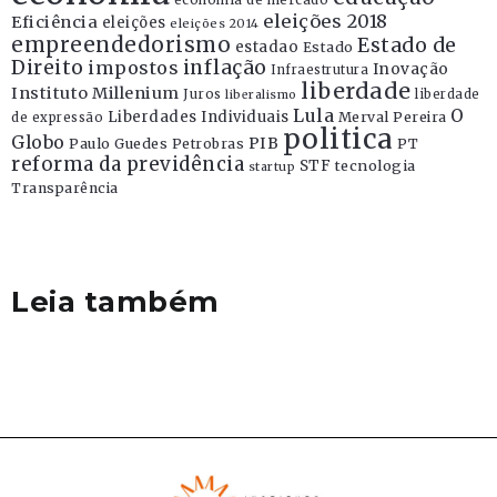
eleições 2018
Eficiência
eleições
eleições 2014
empreendedorismo
Estado de
estadao
Estado
Direito
inflação
impostos
Inovação
Infraestrutura
liberdade
Instituto Millenium
Juros
liberdade
liberalismo
Lula
O
Liberdades Individuais
Merval Pereira
de expressão
politica
Globo
PIB
Paulo Guedes
Petrobras
PT
reforma da previdência
STF
tecnologia
startup
Transparência
Leia também