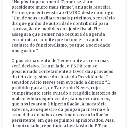
“No pós-impeachment, Temer será um
presidente muito mais firme”, anuncia Moreira
Franco, em entrevista ao GLOBO deste domingo.
“Um de seus auxiliares mais próximos, secretário
diz que ganho de autoridade contribuirá para
aprovação de medidas do ajuste fiscal. Ele
assegura que Temer não recuará da agenda
econômica e admite que foi um erro apoiar
reajuste do funcionalismo, porque a sociedade
não gostou.”
O posicionamento de Temer ante as reformas
será decisivo. De um lado, o PSDB tem se
posicionado corretamente a favor da aprovação
do teto de gastos e do ajuste da Previdência. O
senador Aécio Neves tem evocado a diretriz “É
proibido gastar”, de Tancredo Neves, cujo
cumprimento teria evitado a tragédia histórica da
malsucedida sequência de planos econômicos,
que nos levaram à hiperinflação, à moratória
externa, ao sequestro da poupança interna e à
armadilha do baixo crescimento com inflação
persistente, em que seguimos aprisionados. Mas,
de outro lado, repetindo a hesitação do PT no