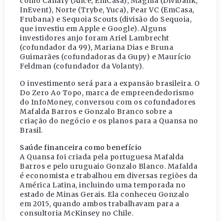
como Canary (Alice, EmCasa), Magma (Divibank,
InEvent), Norte (Trybe, Yuca), Pear VC (EmCasa,
Frubana) e Sequoia Scouts (divisão do Sequoia,
que investiu em Apple e Google). Alguns
investidores anjo foram Ariel Lambrecht
(cofundador da 99), Mariana Dias e Bruna
Guimarães (cofundadoras da Gupy) e Maurício
Feldman (cofundador da Volanty).
O investimento será para a expansão brasileira. O
Do Zero Ao Topo, marca de empreendedorismo
do InfoMoney, conversou com os cofundadores
Mafalda Barros e Gonzalo Branco sobre a
criação do negócio e os planos para a Quansa no
Brasil.
Saúde financeira como benefício
A Quansa foi criada pela portuguesa Mafalda
Barros e pelo uruguaio Gonzalo Blanco. Mafalda
é economista e trabalhou em diversas regiões da
América Latina, incluindo uma temporada no
estado de Minas Gerais. Ela conheceu Gonzalo
em 2015, quando ambos trabalhavam para a
consultoria McKinsey no Chile.