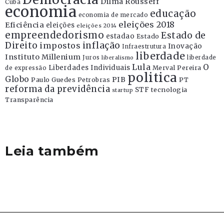
Dilma Rousseff
Cuba
economia
educação
economia de mercado
eleições 2018
Eficiência
eleições
eleições 2014
empreendedorismo
Estado de
estadao
Estado
Direito
inflação
impostos
Inovação
Infraestrutura
liberdade
Instituto Millenium
Juros
liberdade
liberalismo
Lula
O
Liberdades Individuais
Merval Pereira
de expressão
politica
Globo
PIB
Paulo Guedes
Petrobras
PT
reforma da previdência
STF
tecnologia
startup
Transparência
Leia também