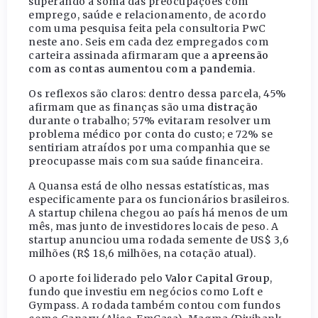
superando a soma das preocupações com
emprego, saúde e relacionamento, de acordo
com uma pesquisa feita pela consultoria PwC
neste ano. Seis em cada dez empregados com
carteira assinada afirmaram que a
apreensão
com as contas aumentou com a pandemia
.
Os reflexos são claros: dentro dessa parcela, 45%
afirmam que as finanças são uma
distração
durante o trabalho; 57% evitaram resolver um
problema médico por conta do custo; e 72% se
sentiriam atraídos por uma companhia que se
preocupasse mais com sua saúde financeira.
A Quansa está de olho nessas estatísticas, mas
especificamente para os funcionários brasileiros.
A startup chilena chegou ao país há menos de um
mês, mas junto de investidores locais de peso. A
startup anunciou uma rodada semente de US$ 3,6
milhões (R$ 18,6 milhões, na cotação atual).
O aporte foi liderado pelo
Valor Capital Group
,
fundo que investiu em negócios como Loft e
Gympass. A rodada também contou com fundos