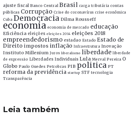
Brasil
ajuste fiscal
Banco Central
contas
carga tributária
Corrupção
públicas
Crise do coronavírus
crise econômica
Democracia
Dilma Rousseff
Cuba
economia
educação
economia de mercado
eleições 2018
Eficiência
eleições
eleições 2014
empreendedorismo
Estado de
estadao
Estado
Direito
inflação
impostos
Inovação
Infraestrutura
liberdade
Instituto Millenium
Juros
liberdade
liberalismo
Lula
O
Liberdades Individuais
Merval Pereira
de expressão
politica
Globo
PIB
Paulo Guedes
Petrobras
PT
reforma da previdência
STF
tecnologia
startup
Transparência
Leia também