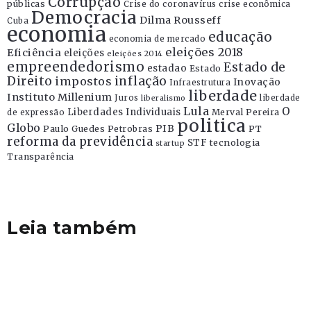
Corrupção
públicas
Crise do coronavírus
crise econômica
Democracia
Dilma Rousseff
Cuba
economia
educação
economia de mercado
eleições 2018
Eficiência
eleições
eleições 2014
empreendedorismo
Estado de
estadao
Estado
Direito
inflação
impostos
Inovação
Infraestrutura
liberdade
Instituto Millenium
Juros
liberdade
liberalismo
Lula
O
Liberdades Individuais
Merval Pereira
de expressão
politica
Globo
PIB
Paulo Guedes
Petrobras
PT
reforma da previdência
STF
tecnologia
startup
Transparência
Leia também