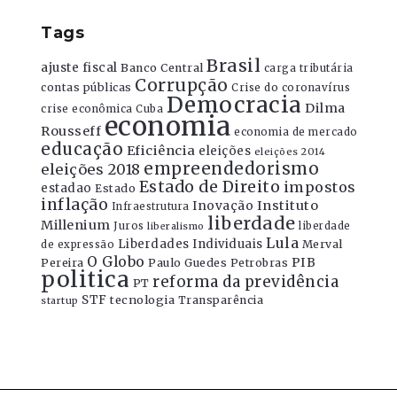
Tags
Brasil
ajuste fiscal
Banco Central
carga tributária
Corrupção
contas públicas
Crise do coronavírus
Democracia
Dilma
crise econômica
Cuba
economia
Rousseff
economia de mercado
educação
Eficiência
eleições
eleições 2014
empreendedorismo
eleições 2018
Estado de Direito
impostos
estadao
Estado
inflação
Instituto
Inovação
Infraestrutura
liberdade
Millenium
Juros
liberdade
liberalismo
Lula
Liberdades Individuais
Merval
de expressão
O Globo
PIB
Pereira
Paulo Guedes
Petrobras
politica
reforma da previdência
PT
STF
tecnologia
Transparência
startup