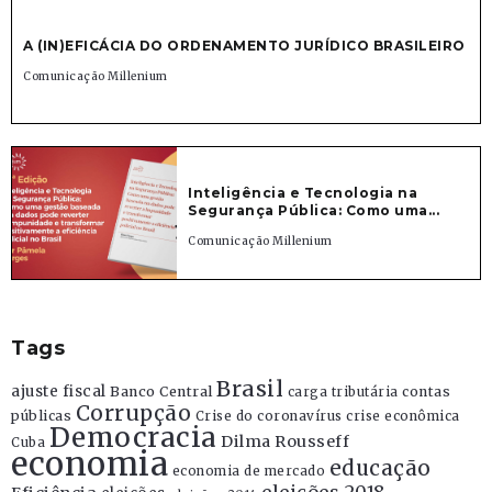
A (IN)EFICÁCIA DO ORDENAMENTO JURÍDICO BRASILEIRO
Comunicação Millenium
Inteligência e Tecnologia na
Segurança Pública: Como uma...
Comunicação Millenium
Tags
Brasil
ajuste fiscal
Banco Central
contas
carga tributária
Corrupção
públicas
Crise do coronavírus
crise econômica
Democracia
Dilma Rousseff
Cuba
economia
educação
economia de mercado
eleições 2018