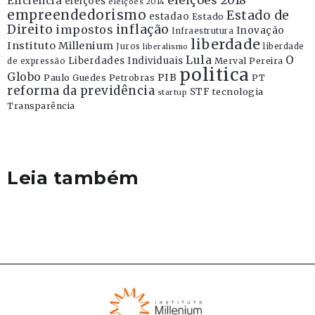
Eficiência
eleições
eleições 2014
empreendedorismo
Estado de
estadao
Estado
Direito
inflação
impostos
Inovação
Infraestrutura
liberdade
Instituto Millenium
Juros
liberdade
liberalismo
Lula
O
Liberdades Individuais
Merval Pereira
de expressão
politica
Globo
PIB
Paulo Guedes
Petrobras
PT
reforma da previdência
STF
tecnologia
startup
Transparência
Leia também