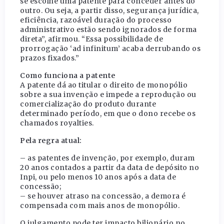
se escolhe uma patente para conceder antes do
outro. Ou seja, a partir disso, segurança jurídica,
eficiência, razoável duração do processo
administrativo estão sendo ignorados de forma
direta”, afirmou. “Essa possibilidade de
prorrogação ‘ad infinitum’ acaba derrubando os
prazos fixados.”
Como funciona a patente
A patente dá ao titular o direito de monopólio
sobre a sua invenção e impede a reprodução ou
comercialização do produto durante
determinado período, em que o dono recebe os
chamados royalties.
Pela regra atual:
– as patentes de invenção, por exemplo, duram
20 anos contados a partir da data de depósito no
Inpi, ou pelo menos 10 anos após a data de
concessão;
– se houver atraso na concessão, a demora é
compensada com mais anos de monopólio.
O julgamento pode ter impacto bilionário no