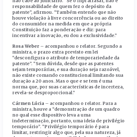
não cabe ao Judiciário. “Se o Inpi atrasar, não é
responsabilidade de quem fez o depósito da
patente”, afirmou. “Também entendo que não
houve violação à livre concorrência ou ao direito
do consumidor na medida em que a própria
Constituição faz a ponderação e diz: para
incentivar a inovação, eu dou a exclusividade.”
Rosa Weber
– acompanhou o relator. Segundo a
ministra, o prazo extra previsto em lei
“desconfigura o atributo de temporariedade da
patente”. “Sem dúvida, desde que as patentes
sejam temporárias, e sua duração seja razoável,
não existe comando constitucional limitando sua
duração a 20 anos. Mas o que e se tem é uma
norma que, por suas características de incerteza,
revela-se desproporcional.”
Cármen Lúcia
– acompanhou o relator. Para a
ministra, houve a “demonstração de um quadro
no qual esse dispositivo leva a uma
indeterminação, portanto, uma ideia de privilégio
temporário”. “Privilégio temporário é para
limitar, restringir algo que, pela sua natureza, já