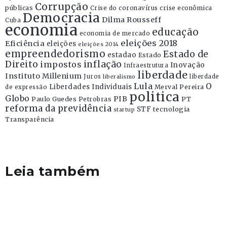
Corrupção
públicas
Crise do coronavírus
crise econômica
Democracia
Dilma Rousseff
Cuba
economia
educação
economia de mercado
eleições 2018
Eficiência
eleições
eleições 2014
empreendedorismo
Estado de
estadao
Estado
Direito
inflação
impostos
Inovação
Infraestrutura
liberdade
Instituto Millenium
Juros
liberdade
liberalismo
Lula
O
Liberdades Individuais
Merval Pereira
de expressão
politica
Globo
PIB
Paulo Guedes
Petrobras
PT
reforma da previdência
STF
tecnologia
startup
Transparência
Leia também