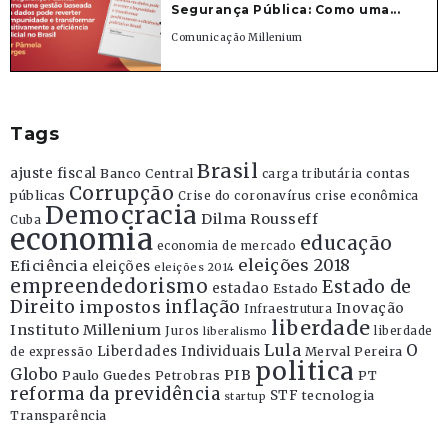
Segurança Pública: Como uma...
Comunicação Millenium
Tags
Brasil
ajuste fiscal
Banco Central
contas
carga tributária
Corrupção
públicas
Crise do coronavírus
crise econômica
Democracia
Dilma Rousseff
Cuba
economia
educação
economia de mercado
eleições 2018
Eficiência
eleições
eleições 2014
empreendedorismo
Estado de
estadao
Estado
Direito
inflação
impostos
Inovação
Infraestrutura
liberdade
Instituto Millenium
Juros
liberdade
liberalismo
Lula
O
Liberdades Individuais
Merval Pereira
de expressão
politica
Globo
PIB
Paulo Guedes
Petrobras
PT
reforma da previdência
STF
tecnologia
startup
Transparência