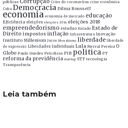
Corrupção
públicas
Crise do coronavírus
crise econômica
Democracia
Dilma Rousseff
Cuba
economia
educação
economia de mercado
eleições 2018
Eficiência
eleições
eleições 2014
empreendedorismo
Estado de
estadao
Estado
Direito
inflação
impostos
Inovação
Infraestrutura
liberdade
Instituto Millenium
Juros
liberdade
liberalismo
Lula
O
Liberdades Individuais
Merval Pereira
de expressão
politica
Globo
PIB
Paulo Guedes
Petrobras
PT
reforma da previdência
STF
tecnologia
startup
Transparência
Leia também