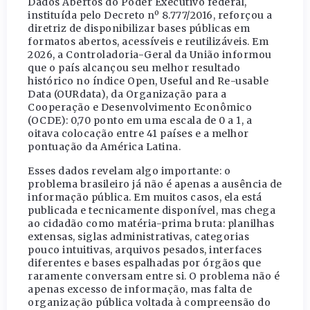
Dados Abertos do Poder Executivo federal,
instituída pelo Decreto nº 8.777/2016, reforçou a
diretriz de disponibilizar bases públicas em
formatos abertos, acessíveis e reutilizáveis. Em
2026, a Controladoria-Geral da União informou
que o país alcançou seu melhor resultado
histórico no índice Open, Useful and Re-usable
Data (OURdata), da Organização para a
Cooperação e Desenvolvimento Econômico
(OCDE): 0,70 ponto em uma escala de 0 a 1, a
oitava colocação entre 41 países e a melhor
pontuação da América Latina.
Esses dados revelam algo importante: o
problema brasileiro já não é apenas a ausência de
informação pública. Em muitos casos, ela está
publicada e tecnicamente disponível, mas chega
ao cidadão como matéria-prima bruta: planilhas
extensas, siglas administrativas, categorias
pouco intuitivas, arquivos pesados, interfaces
diferentes e bases espalhadas por órgãos que
raramente conversam entre si. O problema não é
apenas excesso de informação, mas falta de
organização pública voltada à compreensão do