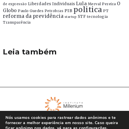
Lula
O
Liberdades Individuais
Merval Pereira
de expressão
politica
Globo
PIB
Paulo Guedes
Petrobras
PT
reforma da previdência
STF
tecnologia
startup
Transparência
Leia também
Nós usamos cookies para rastrear dados anônimos e te
fornecer a melhor experiência em nosso site. Caso queira
ficar anônimo nos dados, vá para as
configurações
.