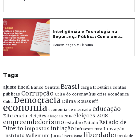
Inteligência e Tecnologia na
Segurança Pública: Como uma...
Comunicação Millenium
Tags
Brasil
ajuste fiscal
Banco Central
contas
carga tributária
Corrupção
públicas
Crise do coronavírus
crise econômica
Democracia
Dilma Rousseff
Cuba
economia
educação
economia de mercado
eleições 2018
Eficiência
eleições
eleições 2014
empreendedorismo
Estado de
estadao
Estado
Direito
inflação
impostos
Inovação
Infraestrutura
liberdade
Instituto Millenium
Juros
liberdade
liberalismo