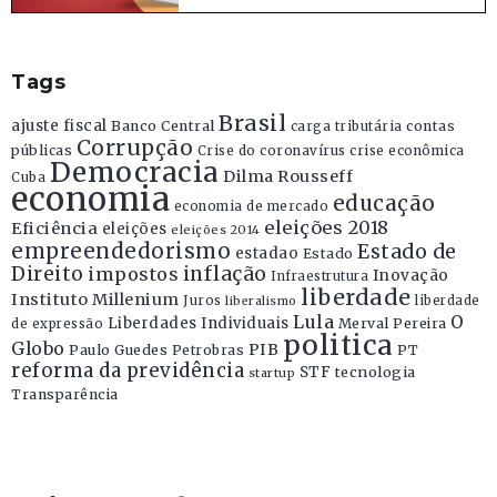
Tags
Brasil
ajuste fiscal
Banco Central
contas
carga tributária
Corrupção
públicas
Crise do coronavírus
crise econômica
Democracia
Dilma Rousseff
Cuba
economia
educação
economia de mercado
eleições 2018
Eficiência
eleições
eleições 2014
empreendedorismo
Estado de
estadao
Estado
Direito
inflação
impostos
Inovação
Infraestrutura
liberdade
Instituto Millenium
Juros
liberdade
liberalismo
Lula
O
Liberdades Individuais
Merval Pereira
de expressão
politica
Globo
PIB
Paulo Guedes
Petrobras
PT
reforma da previdência
STF
tecnologia
startup
Transparência