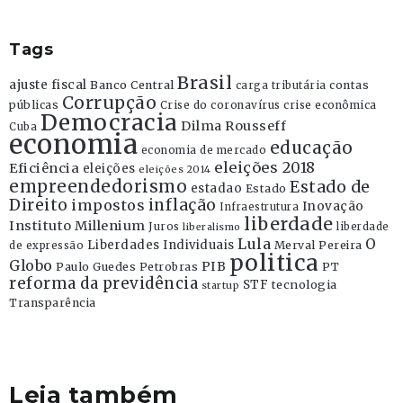
Tags
Brasil
ajuste fiscal
Banco Central
contas
carga tributária
Corrupção
públicas
Crise do coronavírus
crise econômica
Democracia
Dilma Rousseff
Cuba
economia
educação
economia de mercado
eleições 2018
Eficiência
eleições
eleições 2014
empreendedorismo
Estado de
estadao
Estado
Direito
inflação
impostos
Inovação
Infraestrutura
liberdade
Instituto Millenium
Juros
liberdade
liberalismo
Lula
O
Liberdades Individuais
Merval Pereira
de expressão
politica
Globo
PIB
Paulo Guedes
Petrobras
PT
reforma da previdência
STF
tecnologia
startup
Transparência
Leia também