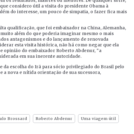
em os resultados, maiores ou menores. De qualquer sorte,
 que considero útil a visita do presidente Obama à
além do interesse, um pouco de simpatia, o fazer fica mais
lta qualificação, que foi embaixador na China, Alemanha,
foi muito além do que poderia imaginar mesmo o mais
ados antagonismos e do lançamento de renovada
erar esta visita histórica, não há como negar que ela
e opinião do embaixador Roberto Abdenur, “a
nsiderada em sua inerente autoridade.
 da escolha do Irã para sócio privilegiado do Brasil pelo
e a nova e nítida orientação de sua sucessora,
ulo Brossard
Roberto Abdenur
Uma viagem útil