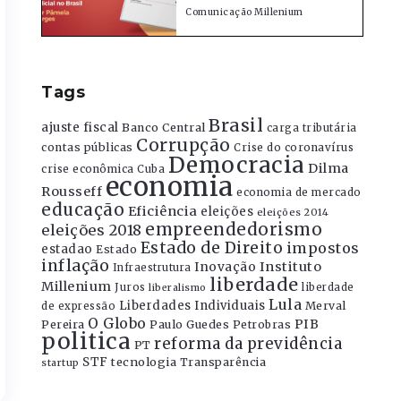
Comunicação Millenium
Tags
Brasil
ajuste fiscal
Banco Central
carga tributária
Corrupção
contas públicas
Crise do coronavírus
Democracia
Dilma
crise econômica
Cuba
economia
Rousseff
economia de mercado
educação
Eficiência
eleições
eleições 2014
empreendedorismo
eleições 2018
Estado de Direito
impostos
estadao
Estado
inflação
Instituto
Inovação
Infraestrutura
liberdade
Millenium
Juros
liberdade
liberalismo
Lula
Liberdades Individuais
Merval
de expressão
O Globo
PIB
Pereira
Paulo Guedes
Petrobras
politica
reforma da previdência
PT
STF
tecnologia
Transparência
startup