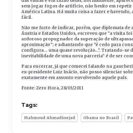
das visitas e em razão delas, normalmente, aparec
sem jogar fogos de artifício, não hesito em repetir
América Latina. Há muita coisa a fazer e havendo, 
fácil.
Não me furto de indicar, porém, que diplomata de a
Áustria e Estados Unidos, escreveu que “a visita 
ardoroso propugnador da superação de ultrapass
aproximação”; e adiantando que “é cedo para consid
configura… uma quase revolução…”. Tratando-se d
inevitabilidade de uma nova parceria” é de ser co
Para encerrar, já que comecei falando na gaucherie
ex-presidente Luiz Inácio, não posso silenciar sobr
exatamente em assunto envolvendo aquele país.
Fonte: Zero Hora, 28/03/2011
Tags:
Mahmoud Ahmadinejad
Obama no Brasil
Pa