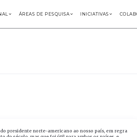
NAL
ÁREAS DE PESQUISA
INICIATIVAS
COLAB
a do presidente norte-americano ao nosso país, em regra
o do século, mas que foi útil para ambos os países, e,