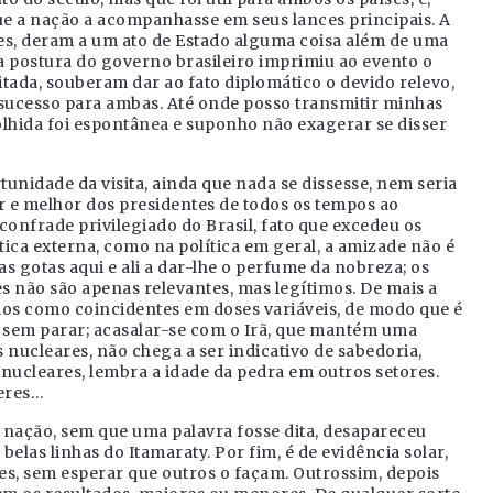
ue a nação a acompanhasse em seus lances principais. A
res, deram a um ato de Estado alguma coisa além de uma
 a postura do governo brasileiro imprimiu ao evento o
sitada, souberam dar ao fato diplomático o devido relevo,
 o sucesso para ambas. Até onde posso transmitir minhas
olhida foi espontânea e suponho não exagerar se disser
tunidade da visita, ainda que nada se dissesse, nem seria
r e melhor dos presidentes de todos os tempos ao
frade privilegiado do Brasil, fato que excedeu os
ica externa, como na política em geral, a amizade não é
 gotas aqui e ali a dar-lhe o perfume da nobreza; os
s não são apenas relevantes, mas legítimos. De mais a
rios como coincidentes em doses variáveis, de modo que é
 sem parar; acasalar-se com o Irã, que mantém uma
nucleares, não chega a ser indicativo de sabedoria,
nucleares, lembra a idade da pedra em outros setores.
eres…
da nação, sem que uma palavra fosse dita, desapareceu
elas linhas do Itamaraty. Por fim, é de evidência solar,
ses, sem esperar que outros o façam. Outrossim, depois