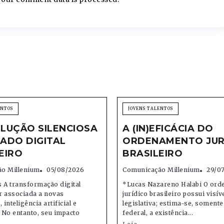
ENTOS
JOVENS TALENTOS
LUÇÃO SILENCIOSA
A (IN)EFICÁCIA DO
ADO DIGITAL
ORDENAMENTO JUR
EIRO
BRASILEIRO
o Millenium
05/08/2026
Comunicação Millenium
29/0
 A transformação digital
*Lucas Nazareno Halabi O or
r associada a novas
jurídico brasileiro possui visív
 inteligência artificial e
legislativa; estima-se, soment
 No entanto, seu impacto
federal, a existência...