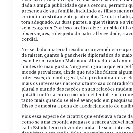
dada a ampla publicidade que a cercou, permitiu q
presença de sua família, incluindo as filhas meno
cerimônia estritamente protocolar. De outro lado,
tom adequado. As duas partes, a que visitava e a vi
sem exageros. Por isso prefiro dizer ter sido útil
observações, a despeito da natural brevidade, a ac
cordial.
Nesse dado imaterial residiu a conveniência e opor
de mister, quanto à gaucherie diplomática do maio
escolher o iraniano Mahmoud Ahmadinejad como con
limites do mau gosto. Ninguém ignora que em polít
moeda prevalente, ainda que não lhe faltem algumas
interesses, de modo geral, são predominantes e ele
mais os interesses nacionais tanto são contraditó
plural o mundo das nações e suas relações mudam
quizília notória com o mundo ocidental, em termos 
tanto mais quando se ele é avançado em pesquisas 
Disso é amostra a pena de apedrejamento de mulh
Pois essa espécie de cicatriz que enfeiava a face 
como se uma esponja apagasse a marca visível nas b
cada Estado tem o dever de cuidar de seus interes